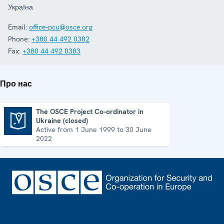
Україна
Email:
office-pcu@osce.org
Phone:
+380 44 492 0382
Fax:
+380 44 492 0383
Про нас
The OSCE Project Co-ordinator in
Ukraine (closed)
The OSCE Project Co-ordinator in Ukraine (closed)
Active from 1 June 1999 to 30 June
2022