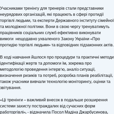
Учасниками тренінгу для тренерів стали представники
неурядових організацій, які працюють в сфері протидії
торгівлі людьми, та експерти Державного інституту сімейної
та молодіжної політики. Вони в свою чергу тренуватимуть
працівників соціальних служб ефективно виконувати
вимоги нещодавно ухваленого Закону України «Про
протидію торгівлі людьми» та відповідних підзаконних актів.
В ході навчання йшлося про процедури та практичні методи
ідентифікації жертв та допомоги їм, зокрема про
методологію проведення інтерв’ю, аналіз ситуації,
визначення ризиків та потреб, розробка планів реабілітації,
також учасники вивчали технологію моніторингу, оцінки та
звітування.
«Ці тренінги – важливий внесок в подальше розширення
системи захисту постраждалих від сучасних форм
работоргівлі», - відзначила Посол Мадіна Джарбусинова,