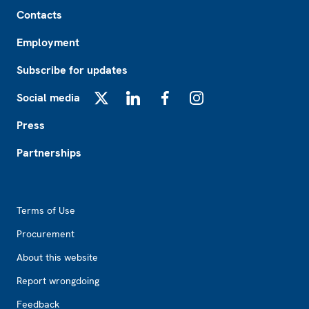
Footer
Contacts
Employment
Subscribe for updates
Social media
X
LinkedIn
Facebook
Instagram
Press
Partnerships
Footer2
Terms of Use
Procurement
About this website
Report wrongdoing
Feedback