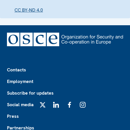
CC BY-ND 4.0
Footer
Contacts
Employment
Subscribe for updates
Social media
X
LinkedIn
Facebook
Instagram
Press
Partnerships