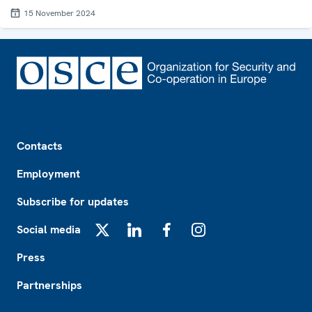
15 November 2024
Footer
Contacts
Employment
Subscribe for updates
Social media
X
LinkedIn
Facebook
Instagram
Press
Partnerships