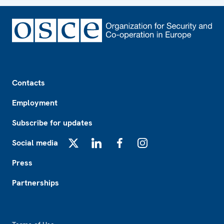
Footer
Contacts
Employment
Subscribe for updates
Social media
X
LinkedIn
Facebook
Instagram
Press
Partnerships
Footer2