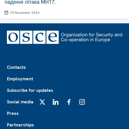
падіння літака MH17.
15 November 2024
Footer
Contacts
Employment
Subscribe for updates
Social media
X
LinkedIn
Facebook
Instagram
Press
Partnerships