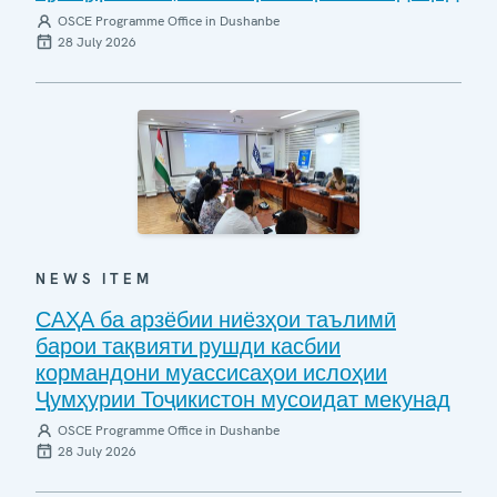
OSCE Programme Office in Dushanbe
28 July 2026
NEWS ITEM
САҲА ба арзёбии ниёзҳои таълимӣ
барои тақвияти рушди касбии
кормандони муассисаҳои ислоҳии
Ҷумҳурии Тоҷикистон мусоидат мекунад
OSCE Programme Office in Dushanbe
28 July 2026