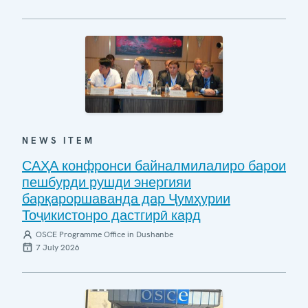
NEWS ITEM
САҲА конфронси байналмилалиро барои
пешбурди рушди энергияи
барқароршаванда дар Ҷумҳурии
Тоҷикистонро дастгирӣ кард
OSCE Programme Office in Dushanbe
7 July 2026