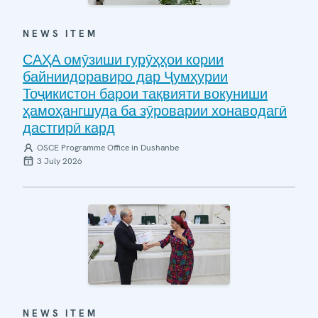
NEWS ITEM
САҲА омӯзиши гурӯҳҳои кории
байниидоравиро дар Ҷумҳурии
Тоҷикистон барои тақвияти вокуниши
ҳамоҳангшуда ба зӯроварии хонаводагӣ
дастгирӣ кард
OSCE Programme Office in Dushanbe
3 July 2026
NEWS ITEM