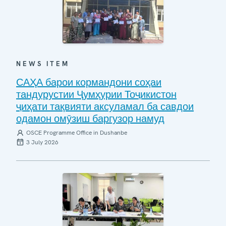
NEWS ITEM
САҲА барои кормандони соҳаи
тандурустии Ҷумҳурии Тоҷикистон
ҷиҳати тақвияти аксуламал ба савдои
одамон омӯзиш баргузор намуд
OSCE Programme Office in Dushanbe
3 July 2026