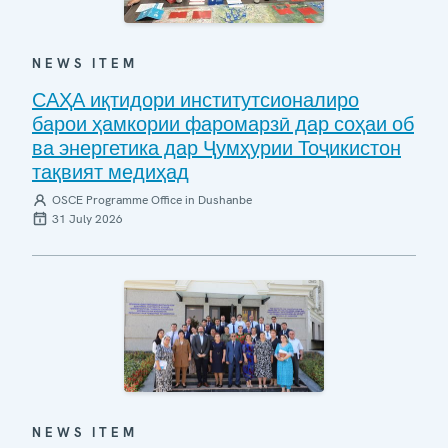
NEWS ITEM
САҲА иқтидори институтсионалиро
барои ҳамкории фаромарзӣ дар соҳаи об
ва энергетика дар Ҷумҳурии Тоҷикистон
тақвият медиҳад
OSCE Programme Office in Dushanbe
31 July 2026
NEWS ITEM