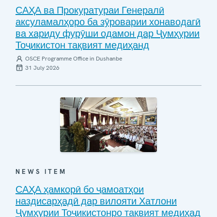
САҲА ва Прокуратураи Генералӣ
аксуламалҳоро ба зӯроварии хонаводагӣ
ва хариду фурӯши одамон дар Ҷумҳурии
Тоҷикистон тақвият медиҳанд
OSCE Programme Office in Dushanbe
31 July 2026
NEWS ITEM
САҲА ҳамкорӣ бо ҷамоатҳои
наздисарҳадӣ дар вилояти Хатлони
Ҷумҳурии Тоҷикистонро тақвият медиҳад