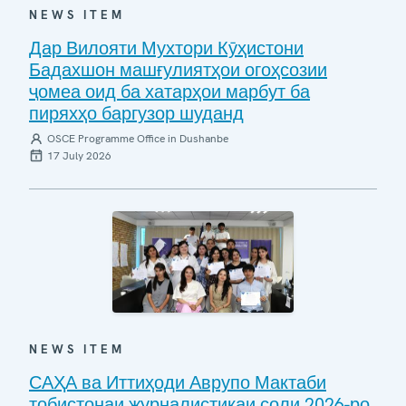
NEWS ITEM
Дар Вилояти Мухтори Кӯҳистони
Бадахшон машғулиятҳои огоҳсозии
ҷомеа оид ба хатарҳои марбут ба
пиряхҳо баргузор шуданд
OSCE Programme Office in Dushanbe
17 July 2026
NEWS ITEM
САҲА ва Иттиҳоди Аврупо Мактаби
тобистонаи журналистикаи соли 2026-ро