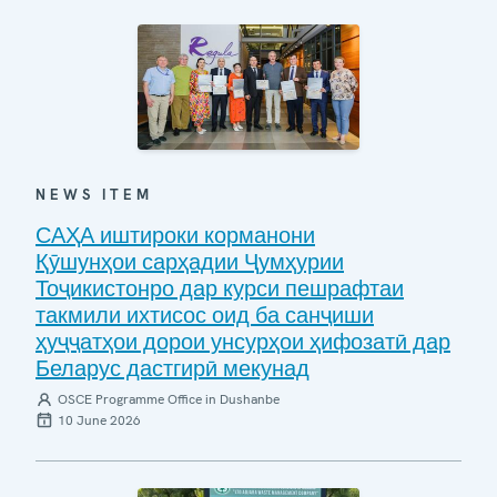
NEWS ITEM
САҲА иштироки корманони
Қӯшунҳои сарҳадии Ҷумҳурии
Тоҷикистонро дар курси пешрафтаи
такмили ихтисос оид ба санҷиши
ҳуҷҷатҳои дорои унсурҳои ҳифозатӣ дар
Беларус дастгирӣ мекунад
OSCE Programme Office in Dushanbe
10 June 2026