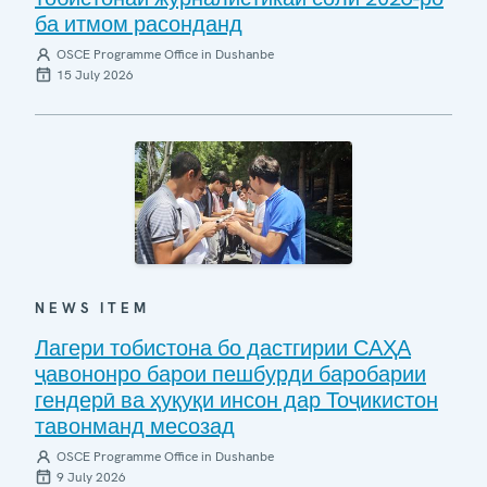
ба итмом расонданд
OSCE Programme Office in Dushanbe
15 July 2026
NEWS ITEM
Лагери тобистона бо дастгирии САҲА
ҷавононро барои пешбурди баробарии
гендерӣ ва ҳуқуқи инсон дар Тоҷикистон
тавонманд месозад
OSCE Programme Office in Dushanbe
9 July 2026