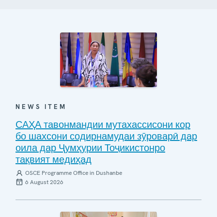
NEWS ITEM
САҲА тавонмандии мутахассисони кор
бо шахсони содирнамудаи зӯроварӣ дар
оила дар Ҷумҳурии Тоҷикистонро
тақвият медиҳад
OSCE Programme Office in Dushanbe
6 August 2026