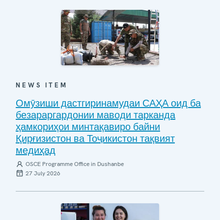
NEWS ITEM
Омӯзиши дастгиринамудаи САҲА оид ба
безараргардонии маводи тарканда
ҳамкориҳои минтақавиро байни
Қирғизистон ва Тоҷикистон тақвият
медиҳад
OSCE Programme Office in Dushanbe
27 July 2026