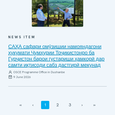
NEWS ITEM
САҲА сафари омӯзишии намояндагони
ҳукумати Ҷумҳурии Тоҷикистонро ба
Гурҷистон барои густариши ҳамкорӣ дар
самти иқтисоди сабз дастгирӣ мекунад
OSCE Programme Office in Dushanbe
9 June 2026
‹‹
‹
1
2
3
›
››