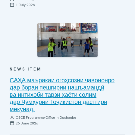
1 July 2026
NEWS ITEM
САҲА маъракаи огоҳсозии ҷавононро
дар бораи пешгирии нашъамандӣ
ва интихоби тарзи ҳаёти солим
дар Ҷумҳурии Тоҷикистон дастгирӣ
мекунад.
OSCE Programme Office in Dushanbe
26 June 2026