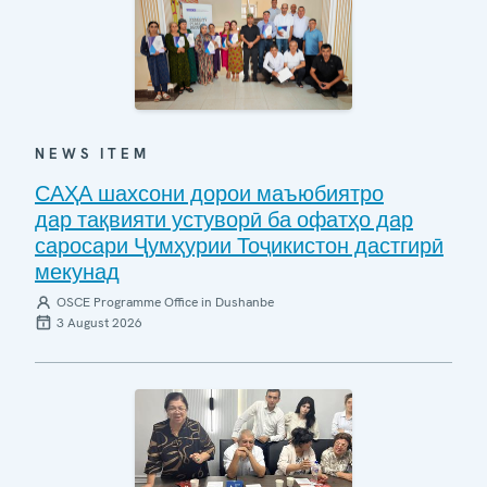
NEWS ITEM
САҲА шахсони дорои маъюбиятро
дар тақвияти устуворӣ ба офатҳо дар
саросари Ҷумҳурии Тоҷикистон дастгирӣ
мекунад
OSCE Programme Office in Dushanbe
3 August 2026