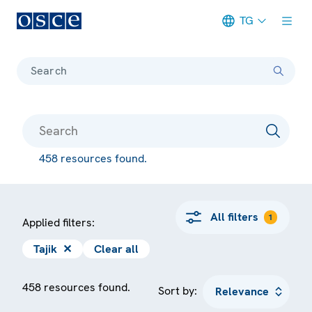
TG
Meta navigation
Search
458 resources found.
All filters
1
Applied filters:
Tajik
✕
Clear all
458 resources found.
Sort by: