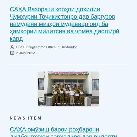
САҲА Вазорати корҳои дохилии
Ҷумҳурии Тоҷикистонро дар баргузор
намудани мизҳои мудаввар оид ба
ҳамкории милитсия ва ҷомеа дастгирӣ
кард
OSCE Programme Office in Dushanbe
2 July 2026
NEWS ITEM
САҲА омӯзиш барои роҳбарони
дидбонгоҳҳои сарҳадиро дар вилояти