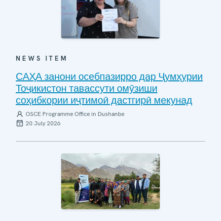
NEWS ITEM
САҲА занони осебпазирро дар Ҷумҳурии
Тоҷикистон тавассути омӯзиши
соҳибкории иҷтимоӣ дастгирӣ мекунад
OSCE Programme Office in Dushanbe
20 July 2026