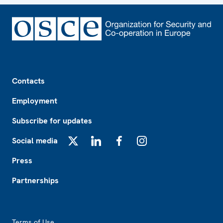
Footer
Contacts
Employment
Subscribe for updates
Social media
X
LinkedIn
Facebook
Instagram
Press
Partnerships
Footer2
Terms of Use