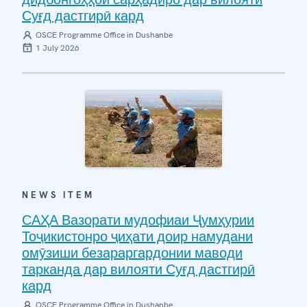
Суғд дастгирӣ кард
OSCE Programme Office in Dushanbe
1 July 2026
NEWS ITEM
САҲА Вазорати мудофиаи Ҷумҳурии
Тоҷикистонро ҷиҳати доир намудани
омӯзиши безараргардонии маводи
тарканда дар вилояти Суғд дастгирӣ
кард
OSCE Programme Office in Dushanbe