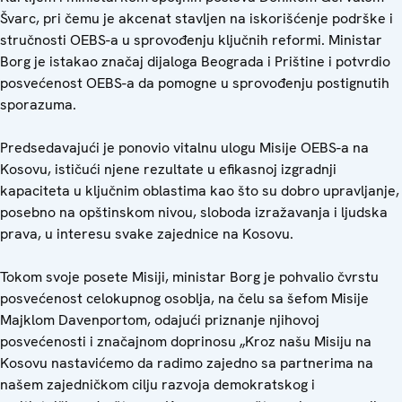
Švarc, pri čemu je akcenat stavljen na iskorišćenje podrške i
stručnosti OEBS-a u sprovođenju ključnih reformi. Ministar
Borg je istakao značaj dijaloga Beograda i Prištine i potvrdio
posvećenost OEBS-a da pomogne u sprovođenju postignutih
sporazuma.
Predsedavajući je ponovio vitalnu ulogu Misije OEBS-a na
Kosovu, ističući njene rezultate u efikasnoj izgradnji
kapaciteta u ključnim oblastima kao što su dobro upravljanje,
posebno na opštinskom nivou, sloboda izražavanja i ljudska
prava, u interesu svake zajednice na Kosovu.
Tokom svoje posete Misiji, ministar Borg je pohvalio čvrstu
posvećenost celokupnog osoblja, na čelu sa šefom Misije
Majklom Davenportom, odajući priznanje njihovoj
posvećenosti i značajnom doprinosu „Kroz našu Misiju na
Kosovu nastavićemo da radimo zajedno sa partnerima na
našem zajedničkom cilju razvoja demokratskog i