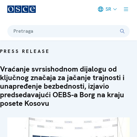
SR
Meta navigation
Pretraga
PRESS RELEASE
Vraćanje svrsishodnom dijalogu od
ključnog značaja za jačanje trajnosti i
unapređenje bezbednosti, izjavio
predsedavajući OEBS-a Borg na kraju
posete Kosovu