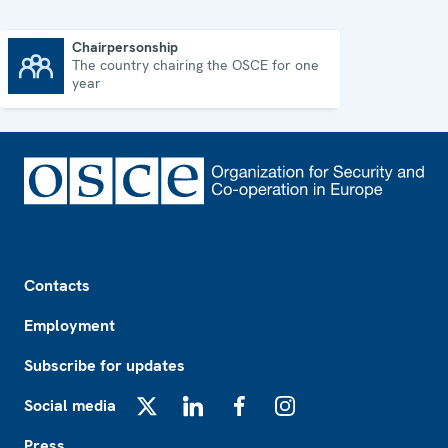
Chairpersonship
The country chairing the OSCE for one
Chairpersonship
year
Footer
Contacts
Employment
Subscribe for updates
Social media
X
LinkedIn
Facebook
Instagram
Press