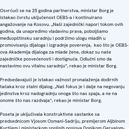
Osvrćući se na 25 godina partnerstva, ministar Borg je
istakao čvrstu uključenost OEBS-a i kontinuirano
angažovanje na Kosovu. „Naši zajednički napori tokom ovih
godina, da unapredimo vladavinu prava, poboljšamo
međuopštinsku saradnju i podržimo ulogu mladih u
promovisanju dijaloga i izgradnje poverenja, kao što je OEBS-
ova Akademija dijaloga za mlade žene, dokaz su naše
zajedničke posvećenosti i dostignuća. Odlučni smo da
nastavimo ovu vitalnu saradnju“, rekao je ministar Borg.
Predsedavajući je istakao važnost pronalaženja dodirnih
tačaka kroz stalni dijalog. „Naš fokus je i dalje na negovanju
jedinstva kroz nadogradnju onoga što nas spaja, a ne na
onome što nas razdvaja“, rekao je ministar Borg.
Poseta je uključivala konstruktivne sastanke sa
predsednicom Vjosom Osmani-Sadriju, premijerom Aljbinom
Kurtijem i ministarkom spoljnih poslova Donikom Gervalom-