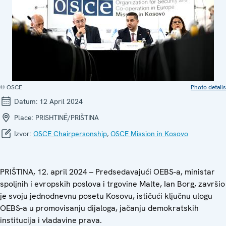
© OSCE
Photo details
Datum:
12 April 2024
Place:
PRISHTINË/PRIŠTINA
Izvor:
OSCE Chairpersonship
,
OSCE Mission in Kosovo
PRIŠTINA, 12. april 2024 – Predsedavajući OEBS-a, ministar
spoljnih i evropskih poslova i trgovine Malte, Ian Borg, završio
je svoju jednodnevnu posetu Kosovu, ističući ključnu ulogu
OEBS-a u promovisanju dijaloga, jačanju demokratskih
institucija i vladavine prava.