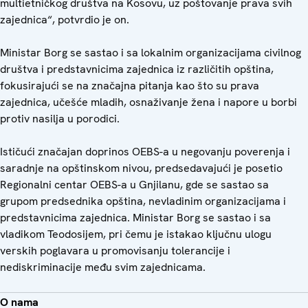
multietničkog društva na Kosovu, uz poštovanje prava svih
zajednica“, potvrdio je on.
Ministar Borg se sastao i sa lokalnim organizacijama civilnog
društva i predstavnicima zajednica iz različitih opština,
fokusirajući se na značajna pitanja kao što su prava
zajednica, učešće mladih, osnaživanje žena i napore u borbi
protiv nasilja u porodici.
Ističući značajan doprinos OEBS-a u negovanju poverenja i
saradnje na opštinskom nivou, predsedavajući je posetio
Regionalni centar OEBS-a u Gnjilanu, gde se sastao sa
grupom predsednika opština, nevladinim organizacijama i
predstavnicima zajednica. Ministar Borg se sastao i sa
vladikom Teodosijem, pri čemu je istakao ključnu ulogu
verskih poglavara u promovisanju tolerancije i
nediskriminacije među svim zajednicama.
O nama