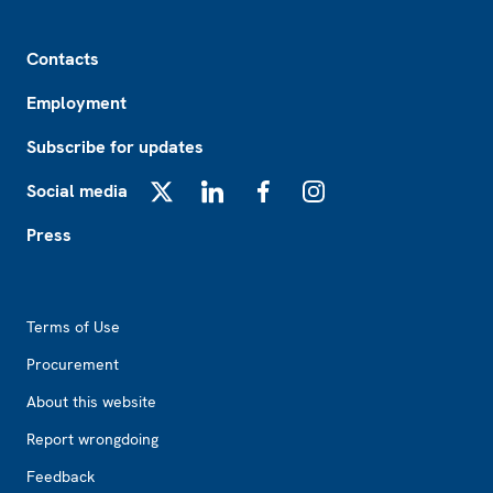
Footer
Contacts
Employment
Subscribe for updates
Social media
X
LinkedIn
Facebook
Instagram
Press
Footer2
Terms of Use
Procurement
About this website
Report wrongdoing
Feedback