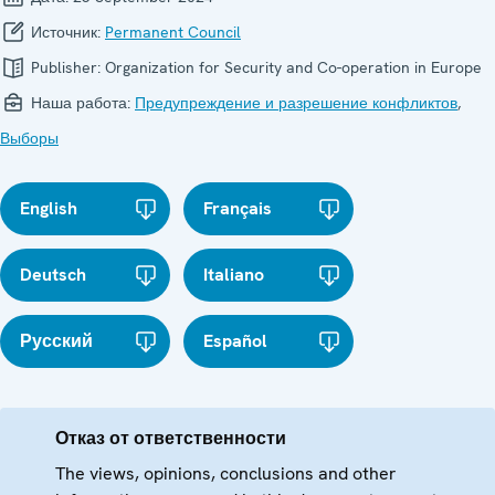
Источник:
Permanent Council
Publisher:
Organization for Security and Co-operation in Europe
Наша работа:
Предупреждение и разрешение конфликтов
,
Выборы
English
Français
Deutsch
Italiano
Русский
Español
Отказ от ответственности
The views, opinions, conclusions and other