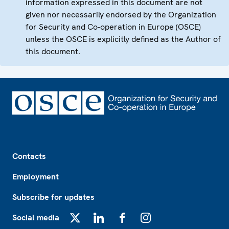
information expressed in this document are not
given nor necessarily endorsed by the Organization
for Security and Co-operation in Europe (OSCE)
unless the OSCE is explicitly defined as the Author of
this document.
Footer
Contacts
Employment
Subscribe for updates
Social media
X
LinkedIn
Facebook
Instagram