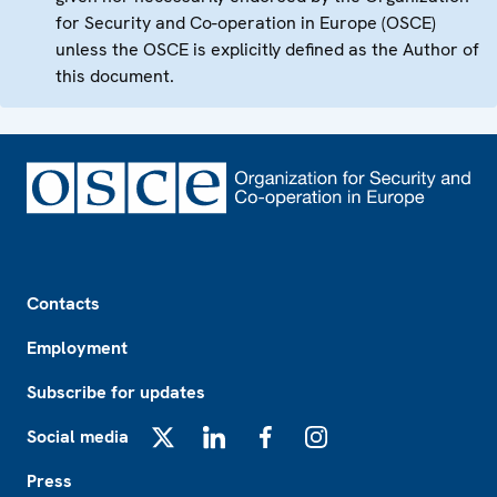
for Security and Co-operation in Europe (OSCE)
unless the OSCE is explicitly defined as the Author of
this document.
Footer
Contacts
Employment
Subscribe for updates
Social media
X
LinkedIn
Facebook
Instagram
Press