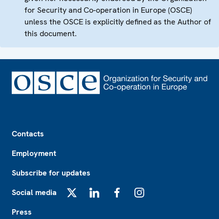
for Security and Co-operation in Europe (OSCE)
unless the OSCE is explicitly defined as the Author of
this document.
Footer
Contacts
Employment
Subscribe for updates
Social media
X
LinkedIn
Facebook
Instagram
Press