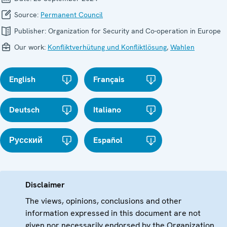
Source:
Permanent Council
Publisher:
Organization for Security and Co-operation in Europe
Our work:
Konfliktverhütung und Konfliktlösung
,
Wahlen
English
Français
Deutsch
Italiano
Русский
Español
Disclaimer
The views, opinions, conclusions and other
information expressed in this document are not
given nor necessarily endorsed by the Organization