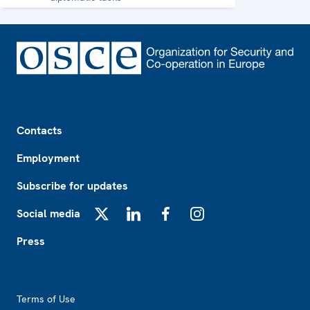
Footer
Contacts
Employment
Subscribe for updates
Social media
X
LinkedIn
Facebook
Instagram
Press
Footer2
Terms of Use