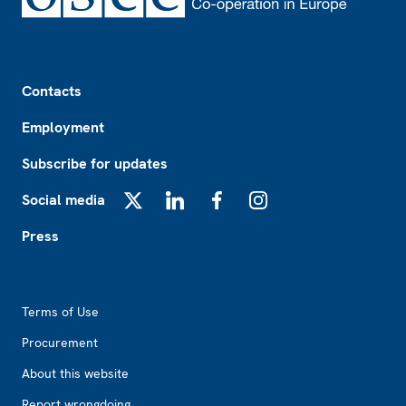
Footer
Contacts
Employment
Subscribe for updates
Social media
X
LinkedIn
Facebook
Instagram
Press
Footer2
Terms of Use
Procurement
About this website
Report wrongdoing