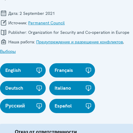
Дата:
2 September 2021
Источник:
Permanent Council
Publisher:
Organization for Security and Co-operation in Europe
Наша работа:
Предупреждение и разрешение конфликтов
,
Выборы
English
Français
Deutsch
Italiano
Русский
Español
Отказ от ответственности