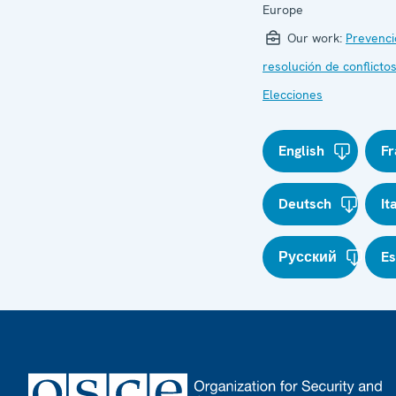
Europe
Our work:
Prevenci
resolución de conflicto
Elecciones
English
Fr
Deutsch
It
Русский
E