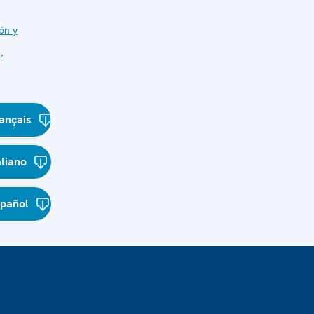
ón y
s
,
ançais
aliano
spañol