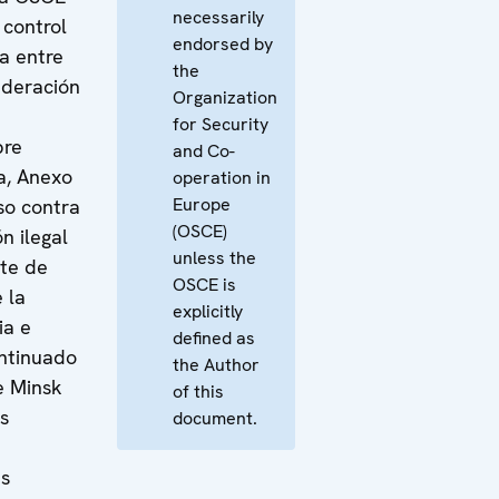
necessarily
 control
endorsed by
ra entre
the
ederación
Organization
for Security
bre
and Co-
a, Anexo
operation in
Europe
rso contra
(OSCE)
n ilegal
unless the
te de
OSCE is
 la
explicitly
ia e
defined as
ntinuado
the Author
e Minsk
of this
s
document.
as