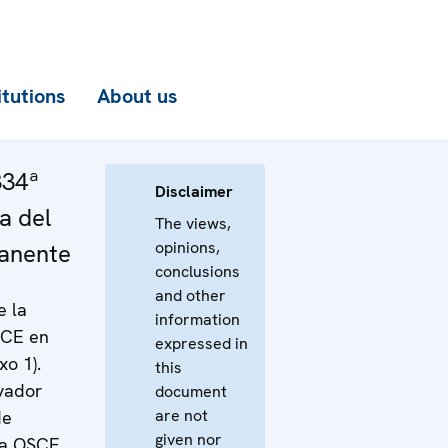
itutions
About us
334ª
Disclaimer
a del
The views,
opinions,
anente
conclusions
and other
e la
information
SCE en
expressed in
xo 1).
this
vador
document
are not
de
given nor
la OSCE