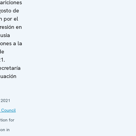
ariciones
gosto de
n por el
resión en
usia
iones a la
de
1.
ecretaría
tuación
 2021
 Council
tion for
on in