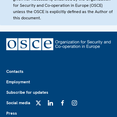
for Security and Co-operation in Europe (OSCE)
unless the OSCE is explicitly defined as the Author of
this document.
Footer
Contacts
Employment
Subscribe for updates
Social media
X
LinkedIn
Facebook
Instagram
Press