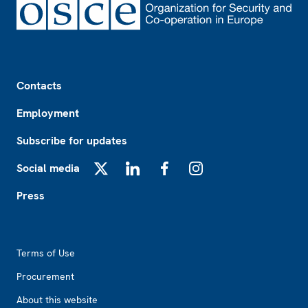
Footer
Contacts
Employment
Subscribe for updates
Social media
X
LinkedIn
Facebook
Instagram
Press
Footer2
Terms of Use
Procurement
About this website