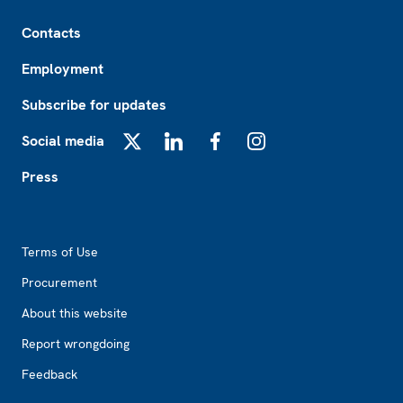
Footer
Contacts
Employment
Subscribe for updates
Social media
X
LinkedIn
Facebook
Instagram
Press
Footer2
Terms of Use
Procurement
About this website
Report wrongdoing
Feedback