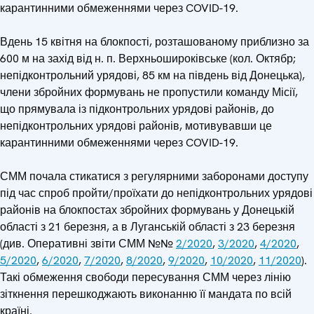
карантинними обмеженнями через COVID-19.
Вдень 15 квітня на блокпості, розташованому приблизно за
600 м на захід від н. п. Верхньошироківське (кол. Октябр;
непідконтрольний урядові, 85 км на південь від Донецька),
члени збройних формувань не пропустили команду Місії,
що прямувала із підконтрольних урядові районів, до
непідконтрольних урядові районів, мотивувавши це
карантинними обмеженнями через COVID-19.
СММ почала стикатися з регулярними заборонами доступу
під час спроб пройти/проїхати до непідконтрольних урядові
районів на блокпостах збройних формувань у Донецькій
області з 21 березня, а в Луганській області з 23 березня
(див. Оперативні звіти СММ №№
2/2020
,
3/2020
,
4/2020
,
5/2020
,
6/2020
,
7/2020
,
8/2020
,
9/2020
,
10/2020
,
11/2020
).
Такі обмеження свободи пересування СММ через лінію
зіткнення перешкоджають виконанню її мандата по всій
країні.