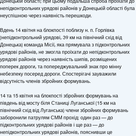
Донецькій області; при цьому подальша спроба проїхати до
непідконтрольних урядові районів у Донецькій області була
неуспішною через наявність перешкоди.
Вдень 14 квітня на блокпості поблизу н. п. Горлівка
(непідконтрольний урядові, 39 км на північний схід від
Донецька) команда Місії, яка прямувала з підконтрольних
урядові районів, не змогла проїхати до непідконтрольних
урядові районів через наявність шипів, розміщених
поперек дороги, та попереджувальний знак про мінну
небезпеку посеред дороги. Спостерігачі зауважили
відсутність членів збройних формувань.
14 та 15 квітня на блокпості збройних формувань на
південь від мосту біля Станиці Луганської (15 км на
північний схід від Луганська) члени збройних формувань
заборонили патрулям СММ прохід: один раз — до
підконтрольних урядові районів і ще раз — до
непідконтрольних урядові районів, пояснивши це