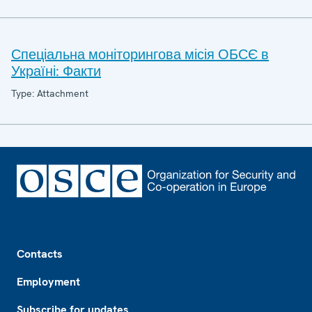
Спеціальна моніторингова місія ОБСЄ в
Україні: Факти
Type: Attachment
Footer
Contacts
Employment
Subscribe for updates