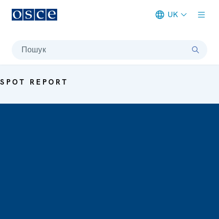
UK
Meta navigation
Пошук
SPOT REPORT