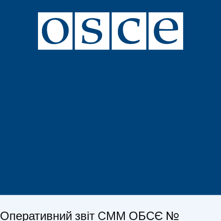
Оперативний звіт CММ ОБСЄ №