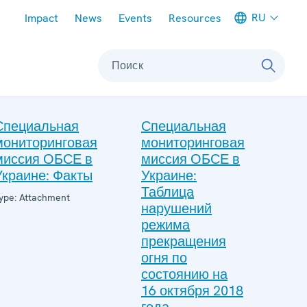
Meta navigation
RU
Impact
News
Events
Resources
Поиск
Специальная
Специальная
мониторинговая
мониторинговая
миссия ОБСЕ в
миссия ОБСЕ в
Украине: Факты
Украине:
Таблица
ype: Attachment
нарушений
режима
прекращения
огня по
состоянию на
16 октября 2018