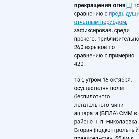
прекращения огня
[1]
п
сравнению с
предыдущ
отчетным периодом
,
зафиксировав, среди
прочего, приблизительн
260 взрывов по
сравнению с примерно
420.
Так, утром 16 октября,
осуществляя полет
беспилотного
летательного мини-
аппарата (БПЛА) СММ в
районе н. п. Николаевка
Вторая (подконтрольный
правительству, 55 км к