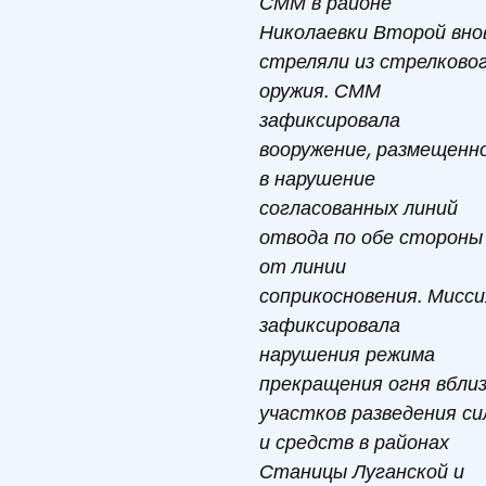
СММ в районе
Николаевки Второй вно
стреляли из стрелково
оружия. СММ
зафиксировала
вооружение, размещенн
в нарушение
согласованных линий
отвода по обе стороны
от линии
соприкосновения. Мисси
зафиксировала
нарушения режима
прекращения огня вбли
участков разведения си
и средств в районах
Станицы Луганской и