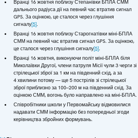
Вранці 16 жовтня поблизу Степанівки БПЛА СММ
дальнього радіуса дії на певний час втратив сигнал
GPS. За оцінкою, це сталося через глушіння
сигналу
[5]
.
Вранці 16 жовтня поблизу Старогнатівки міні-БПЛА
СММ на певний час втратив сигнал GPS. За оцінкою,
це сталося через глушіння сигналу
[5]
.
Вранці 16 жовтня, виконуючи політ міні-БПЛА біля
Миколаївки Другої, члени патруля Місії чули 3 черги зі
стрілецької зброї за 1 км на південний схід, а за
4 хвилини потому — ще 5 пострілів зі стрілецької
зброї приблизно за 100–200 м на південний схід. За
оцінкою СММ, вогонь було направлено на міні-БПЛА.
Співробітники школи у Первомайську відмовилися
надавати СММ інформацію без попередньої згоди
керівництва збройних формувань.