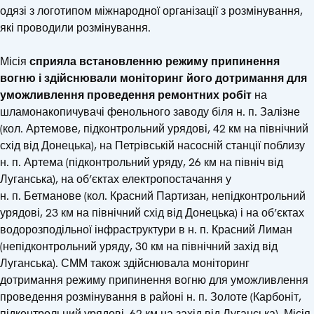
одязі з логотипом міжнародної організації з розмінування,
які проводили розмінування.
Місія
сприяла встановленню режиму припинення
вогню і здійснювали моніторинг його дотримання для
уможливлення проведення ремонтних робіт
на
шламонакопичувачі фенольного заводу біля н. п. Залізне
(кол. Артемове, підконтрольний урядові, 42 км на північний
схід від Донецька), на Петрівській насосній станції поблизу
н. п. Артема (підконтрольний уряду, 26 км на північ від
Луганська), на об’єктах електропостачання у
н. п. Бетманове (кол. Красний Партизан, непідконтрольний
урядові, 23 км на північний схід від Донецька) і на об’єктах
водорозподільної інфраструктури в н. п. Красний Лиман
(непідконтрольний уряду, 30 км на північний захід від
Луганська). СММ також здійснювала моніторинг
дотримання режиму припинення вогню для уможливлення
проведення розмінування в районі н. п. Золоте (Карбоніт,
підконтрольний урядові, 62 км на захід від Луганська). Місія