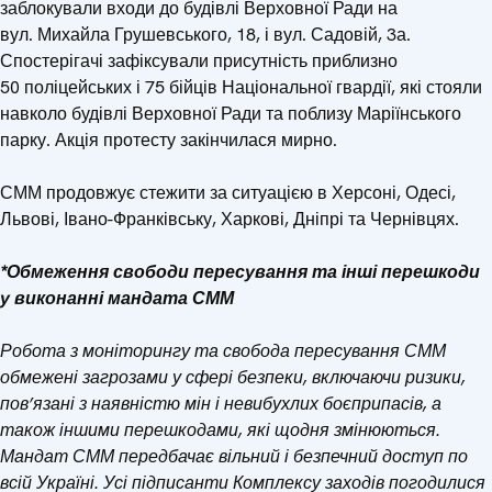
заблокували входи до будівлі Верховної Ради на
вул. Михайла Грушевського, 18, і вул. Садовій, 3а.
Спостерігачі зафіксували присутність приблизно
50 поліцейських і 75 бійців Національної гвардії, які стояли
навколо будівлі Верховної Ради та поблизу Маріїнського
парку. Акція протесту закінчилася мирно.
СММ продовжує стежити за ситуацією в Херсоні, Одесі,
Львові, Івано-Франківську, Харкові, Дніпрі та Чернівцях.
*Обмеження свободи пересування та інші перешкоди
у виконанні мандата СММ
Робота з моніторингу та свобода пересування СММ
обмежені загрозами у сфері безпеки, включаючи ризики,
пов’язані з наявністю мін і невибухлих боєприпасів, а
також іншими перешкодами, які щодня змінюються.
Мандат СММ передбачає вільний і безпечний доступ по
всій Україні. Усі підписанти Комплексу заходів погодилися