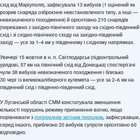
схід від Маріуполя), зафіксувала 13 вибухів (1 оцінений як
розрив снаряда озброєння невстановленого типу, а інші —
невизначеного походження) й орієнтовно 210 снарядів
(переважно з західно-північного заходу на східно-південний
схід і зі східно-північного сходу на західно-південний
захід) — усе за 1–4 км у південному і східному напрямках.
Увечері 15 жовтня в н. п. Світлодарськ (підконтрольний
урядові, 57 км на північний схід від Донецька) спостерігачі
чули 38 вибухів невизначеного походження і близько
30 черг із великокаліберного кулемета — усе за 2–6 км на
південний схід і південно-південний схід.
У Луганській області СММ констатувала зменшення
кількості порушень режиму припинення вогню, якщо
порівнювати з
попереднім звітним періодом
, зафіксувавши,
серед іншого, приблизно 20 вибухів супроти орієнтовно 60
відповідно.