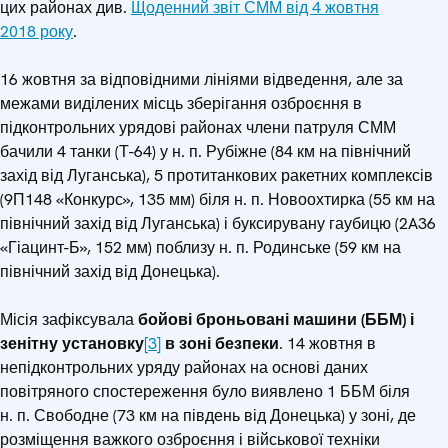
цих районах див.
Щоденний звіт СММ від 4 жовтня
2018 року
.
16 жовтня за відповідними лініями відведення, але за
межами виділених місць зберігання озброєння в
підконтрольних урядові районах члени патруля СММ
бачили 4 танки (Т-64) у н. п. Рубіжне (84 км на північний
захід від Луганська), 5 протитанкових ракетних комплексів
(9П148 «Конкурс», 135 мм) біля н. п. Новоохтирка (55 км на
північний захід від Луганська) і буксирувану гаубицю (2A36
«Гіацинт-Б», 152 мм) поблизу н. п. Родинське (59 км на
північний захід від Донецька).
Місія зафіксувала
бойові броньовані машини (ББМ) і
зенітну установку
[3]
в зоні безпеки
. 14 жовтня в
непідконтрольних уряду районах на основі даних
повітряного спостереження було виявлено 1 ББМ біля
н. п. Свободне (73 км на південь від Донецька) у зоні, де
розміщення важкого озброєння і військової техніки