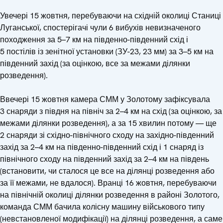
Увечері 15 жовтня, перебуваючи на східній околиці Станиці
Луганської, спостерігачі чули 6 вибухів невизначеного
походження за 5–7 км на південно-південний схід і
5 постілів із зенітної установки (ЗУ-23, 23 мм) за 3–5 км на
південний захід (за оцінкою, все за межами ділянки
розведення).
Ввечері 15 жовтня камера СММ у Золотому зафіксувала
3 снаряди з півдня на північ за 2–4 км на схід (за оцінкою, за
межами ділянки розведення), а за 15 хвилин потому — ще
2 снаряди зі східно-північного сходу на західно-південний
захід за 2–4 км на південно-південний схід і 1 снаряд із
північного сходу на південний захід за 2–4 км на південь
(встановити, чи сталося це все на ділянці розведення або
за її межами, не вдалося). Вранці 16 жовтня, перебуваючи
на північній околиці ділянки розведення в районі Золотого,
команда СММ бачила колісну машину військового типу
(невстановленої модифікації) на ділянці розведення, а саме