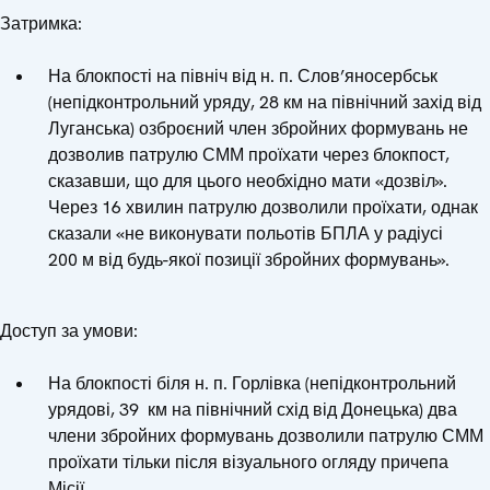
Затримка:
На блокпості на північ від н. п. Слов’яносербськ
(непідконтрольний уряду, 28 км на північний захід від
Луганська) озброєний член збройних формувань не
дозволив патрулю СММ проїхати через блокпост,
сказавши, що для цього необхідно мати «дозвіл».
Через 16 хвилин патрулю дозволили проїхати, однак
сказали «не виконувати польотів БПЛА у радіусі
200 м від будь-якої позиції збройних формувань».
Доступ за умови:
На блокпості біля н. п. Горлівка (непідконтрольний
урядові, 39 км на північний схід від Донецька) два
члени збройних формувань дозволили патрулю СММ
проїхати тільки після візуального огляду причепа
Місії.