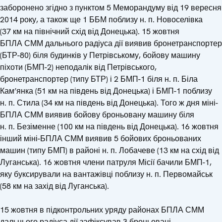
заборонено згідно з пунктом 5 Меморандуму від 19 вересня
2014 року, а також ще 1 ББМ поблизу н. п. Новоселівка
(37 км на північний схід від Донецька). 15 жовтня
БПЛА СММ дальнього радіуса дії виявив бронетранспортер
(БТР-80) біля будинків у Петрівському, бойову машину
піхоти (БМП-2) неподалік від Петрівського,
бронетранспортер (типу БТР) і 2 БМП-1 біля н. п. Біла
Кам’янка (51 км на південь від Донецька) і БМП-1 поблизу
н. п. Стила (34 км на південь від Донецька). Того ж дня міні-
БПЛА СММ виявив бойову броньовану машину біля
н. п. Безіменне (100 км на південь від Донецька). 16 жовтня
інший міні-БПЛА СММ виявив 5 бойових броньованих
машин (типу БМП) в районі н. п. Лобачеве (13 км на схід від
Луганська). 16 жовтня члени патруля Місії бачили БМП-1,
яку буксирували на вантажівці поблизу н. п. Первомайськ
(58 км на захід від Луганська).
15 жовтня в підконтрольних уряду районах БПЛА СММ
дальнього радіуса дії зафіксував 3 броньовані