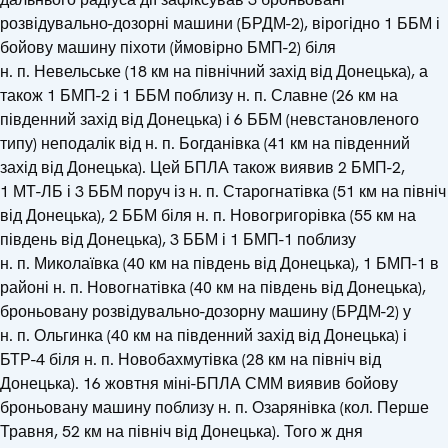
розвідувально-дозорні машини (БРДМ-2), вірогідно 1 ББМ і
бойову машину піхоти (ймовірно БМП-2) біля
н. п. Невельське (18 км на північний захід від Донецька), а
також 1 БМП-2 і 1 ББМ поблизу н. п. Славне (26 км на
південний захід від Донецька) і 6 ББМ (невстановленого
типу) неподалік від н. п. Богданівка (41 км на південний
захід від Донецька). Цей БПЛА також виявив 2 БМП-2,
1 МТ-ЛБ і 3 ББМ поруч із н. п. Старогнатівка (51 км на північ
від Донецька), 2 ББМ біля н. п. Новогригорівка (55 км на
південь від Донецька), 3 ББМ і 1 БМП-1 поблизу
н. п. Миколаївка (40 км на південь від Донецька), 1 БМП-1 в
районі н. п. Новогнатівка (40 км на південь від Донецька),
броньовану розвідувально-дозорну машину (БРДМ-2) у
н. п. Ольгинка (40 км на південний захід від Донецька) і
БТР-4 біля н. п. Новобахмутівка (28 км на північ від
Донецька). 16 жовтня міні-БПЛА СММ виявив бойову
броньовану машину поблизу н. п. Озарянівка (кол. Перше
Травня, 52 км на північ від Донецька). Того ж дня