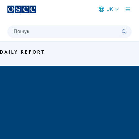
UK
Meta navigation
Пошук
DAILY REPORT