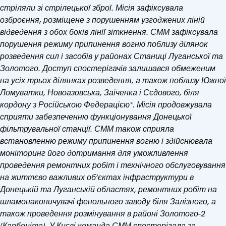
стріляли зі стрілецької зброї. Місія зафіксувала
озброєння, розміщене з порушенням узгоджених ліній
відведення з обох боків лінії зіткнення. СММ зафіксувала
порушення режиму припинення вогню поблизу ділянок
розведення сил і засобів у районах Станиці Луганської та
Золотого. Доступ спостерігачів залишався обмеженим
на усіх трьох ділянках розведення, а також поблизу Южної
Ломуватки, Новоазовська, Заїченка і Сєдового, біля
кордону з Російською Федерацією*. Місія продовжувала
сприяти забезпеченню функціонування Донецької
фільтрувальної станції. СММ також сприяла
встановленню режиму припинення вогню і здійснювала
моніторинг його дотримання для уможливлення
проведення ремонтних робіт і технічного обслуговування
на життєво важливих об’єктах інфраструктури в
Донецькій та Луганській областях, ремонтних робіт на
шламонакопичувачі фенольного заводу біля Залізного, а
також проведення розмінування в районі Золотого-2
(Карбоніта). У Києві команда СММ спостерігала за