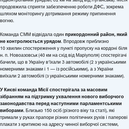
продовжила сприяти забезпеченню роботи ДФС, зокрема
шляхом моніторингу дотримання режиму припинення
вогню.
Команда СММ відвідала один
прикордонний район, який
не контролюється урядом
. Впродовж приблизно
10 хвилин спостереження у пункті пропуску на кордоні біля
н. п. Новоазовськ (40 км на схід від Маріуполя) спостерігачі
бачили, що в Україну в’їхали 3 автомобілі (2 з українськими
номерними знаками і 1 — із російськими), а з України
виїхали 2 автомобілі (з українськими номерними знаками).
У Києві команда Місії спостерігала за масовим
зібранням на підтримку ухвалення нового виборчого
законодавства перед наступними парламентськими
виборами.
Близько 150 осіб (різного віку та статі), які
тримали у руках прапори різних політичних рухів і паперові
плакати з критикою на адресу чинної виборчої системи,