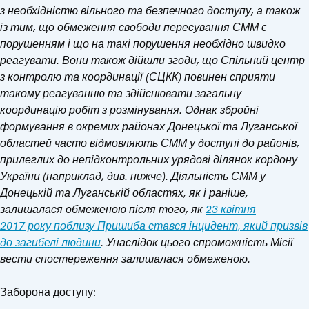
з необхідністю вільного та безпечного доступу, а також
із тим, що обмеження свободи пересування СММ є
порушенням і що на такі порушення необхідно швидко
реагувати. Вони також дійшли згоди, що Спільний центр
з контролю та координації (СЦКК) повинен сприяти
такому реагуванню та здійснювати загальну
координацію робіт з розмінування. Однак збройні
формування в окремих районах Донецької та Луганської
областей часто відмовляють СММ у доступі до районів,
прилеглих до непідконтрольних урядові ділянок кордону
України (наприклад, див. нижче). Діяльність СММ у
Донецькій та Луганській областях, як і раніше,
залишалася обмеженою після того, як
23 квітня
2017 року поблизу Пришиба стався інцидент, який призвів
до загибелі людини
. Унаслідок цього спроможність Місії
вести спостереження залишалася обмеженою.
Заборона доступу: