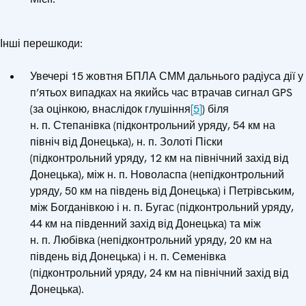
Інші перешкоди:
Увечері 15 жовтня БПЛА СММ дальнього радіуса дії у
п’ятьох випадках на якийсь час втрачав сигнал GPS
(за оцінкою, внаслідок глушіння
[5]
) біля
н. п. Степанівка (підконтрольний уряду, 54 км на
північ від Донецька), н. п. Золоті Піски
(підконтрольний уряду, 12 км на північний захід від
Донецька), між н. п. Новоласпа (непідконтрольний
уряду, 50 км на південь від Донецька) і Петрівським,
між Богданівкою і н. п. Бугас (підконтрольний уряду,
44 км на південний захід від Донецька) та між
н. п. Любівка (непідконтрольний уряду, 20 км на
південь від Донецька) і н. п. Семенівка
(підконтрольний уряду, 24 км на північний захід від
Донецька).