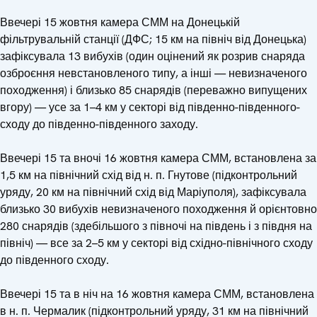
Ввечері 15 жовтня камера СММ на Донецькій
фільтрувальній станції (ДФС; 15 км на північ від Донецька)
зафіксувала 13 вибухів (один оцінений як розрив снаряда
озброєння невстановленого типу, а інші — невизначеного
походження) і близько 85 снарядів (переважно випущених
вгору) — усе за 1–4 км у секторі від південно-південного-
сходу до південно-південного заходу.
Ввечері 15 та вночі 16 жовтня камера СММ, встановлена за
1,5 км на північний схід від н. п. Гнутове (підконтрольний
уряду, 20 км на північний схід від Маріуполя), зафіксувала
близько 30 вибухів невизначеного походження й орієнтовно
280 снарядів (здебільшого з півночі на південь і з півдня на
північ) — все за 2–5 км у секторі від східно-північного сходу
до південного сходу.
Ввечері 15 та в ніч на 16 жовтня камера СММ, встановлена
в н. п. Чермалик (підконтрольний уряду, 31 км на північний