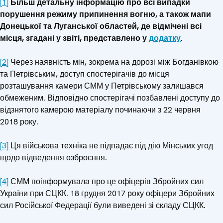
[1]
Більш детальну інформацію про всі випадки
порушення режиму припинення вогню, а також мапи
Донецької та Луганської областей, де відмічені всі
місця, згадані у звіті, представлено у
додатку
.
[2]
Через наявність мін, зокрема на дорозі між Богданівкою
та Петрівським, доступ спостерігачів до місця
розташування камери СММ у Петрівському залишався
обмеженим. Відповідно спостерігачі позбавлені доступу до
відзнятого камерою матеріалу починаючи з 22 червня
2018 року.
[3]
Ця військова техніка не підпадає під дію Мінських угод
щодо відведення озброєння.
[4]
СММ поінформувала про це офіцерів Збройних сил
України при СЦКК. 18 грудня 2017 року офіцери Збройних
сил Російської Федерації були виведені зі складу СЦКК.