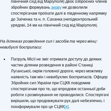
північний схід від Маріуполя) двоє озброєних членів
збройних формувань
знову
не дозволили
спостерігачам проїхати далі в південному напрямку
до Заїченка та н. п. Саханка (непідконтрольний
урядові, 24 км на північний схід від Маріуполя).
На ділянках розведення сил і засобів та через міни/
невибухлі боєприпаси:
Патруль Місії не зміг отримати доступу до деяких
частин ділянки розведення в районі Станиці
Луганської, окрім головної дороги, через можливу
наявність там мін і невибухлих боєприпасів. Офіцер
Збройних сил України при СЦКК повідомив
спостерігачам про те, що впродовж останньої доби
роботи з розмінування не проводилися. Спостерігачі
вирішили, що продовжувати рух далі небезпечно, і
поінформували про це СЦКК
[4]
.