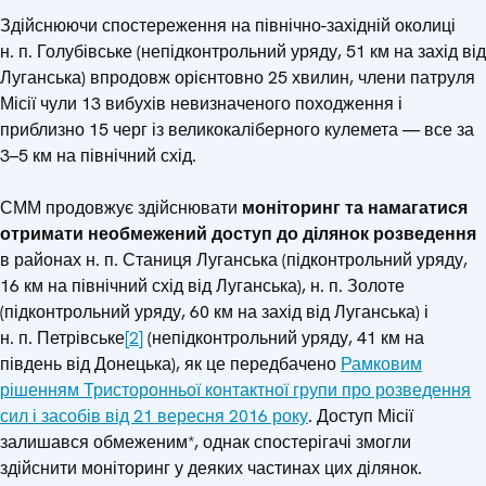
Здійснюючи спостереження на північно-західній околиці
н. п. Голубівське (непідконтрольний уряду, 51 км на захід від
Луганська) впродовж орієнтовно 25 хвилин, члени патруля
Місії чули 13 вибухів невизначеного походження і
приблизно 15 черг із великокаліберного кулемета — все за
3–5 км на північний схід.
СММ продовжує здійснювати
моніторинг та намагатися
отримати необмежений доступ до ділянок розведення
в районах н. п. Станиця Луганська (підконтрольний уряду,
16 км на північний схід від Луганська), н. п. Золоте
(підконтрольний уряду, 60 км на захід від Луганська) і
н. п. Петрівське
[2]
(непідконтрольний уряду, 41 км на
південь від Донецька), як це передбачено
Рамковим
рішенням Тристоронньої контактної групи про розведення
сил і засобів від 21 вересня 2016 року
. Доступ Місії
залишався обмеженим*, однак спостерігачі змогли
здійснити моніторинг у деяких частинах цих ділянок.