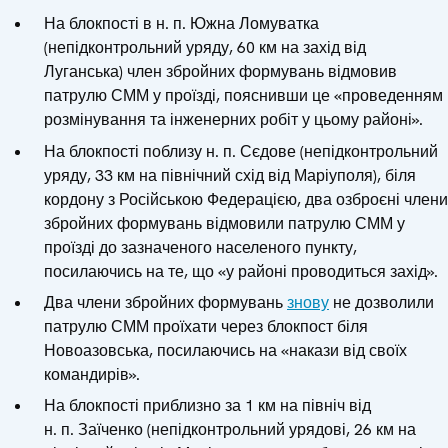
На блокпості в н. п. Южна Ломуватка
(непідконтрольний уряду, 60 км на захід від
Луганська) член збройних формувань відмовив
патрулю СММ у проїзді, пояснивши це «проведенням
розмінування та інженерних робіт у цьому районі».
На блокпості поблизу н. п. Сєдове (непідконтрольний
уряду, 33 км на північний схід від Маріуполя), біля
кордону з Російською Федерацією, два озброєні члени
збройних формувань відмовили патрулю СММ у
проїзді до зазначеного населеного пункту,
посилаючись на те, що «у районі проводиться захід».
Два члени збройних формувань
знову
не дозволили
патрулю СММ проїхати через блокпост біля
Новоазовська, посилаючись на «накази від своїх
командирів».
На блокпості приблизно за 1 км на північ від
н. п. Заїченко (непідконтрольний урядові, 26 км на