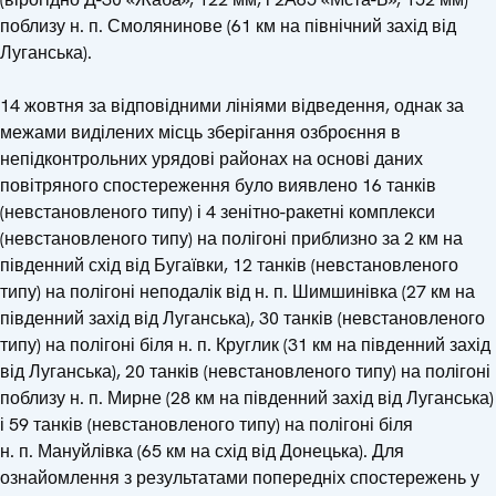
поблизу н. п. Смолянинове (61 км на північний захід від
Луганська).
14 жовтня за відповідними лініями відведення, однак за
межами виділених місць зберігання озброєння в
непідконтрольних урядові районах на основі даних
повітряного спостереження було виявлено 16 танків
(невстановленого типу) і 4 зенітно-ракетні комплекси
(невстановленого типу) на полігоні приблизно за 2 км на
південний схід від Бугаївки, 12 танків (невстановленого
типу) на полігоні неподалік від н. п. Шимшинівка (27 км на
південний захід від Луганська), 30 танків (невстановленого
типу) на полігоні біля н. п. Круглик (31 км на південний захід
від Луганська), 20 танків (невстановленого типу) на полігоні
поблизу н. п. Мирне (28 км на південний захід від Луганська)
і 59 танків (невстановленого типу) на полігоні біля
н. п. Мануйлівка (65 км на схід від Донецька). Для
ознайомлення з результатами попередніх спостережень у