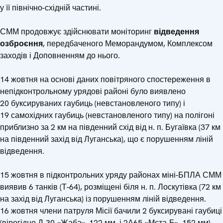
у її північно-східній частині.
СММ продовжує здійснювати моніторинг
відведення
озброєння
, передбаченого Меморандумом, Комплексом
заходів і Доповненням до нього.
14 жовтня на основі даних повітряного спостереження в
непідконтрольному урядові районі було виявлено
20 буксируваних гаубиць (невстановленого типу) і
19 самохідних гаубиць (невстановленого типу) на полігоні
приблизно за 2 км на південний схід від н. п. Бугаївка (37 км
на південний захід від Луганська), що є порушенням ліній
відведення.
15 жовтня в підконтрольних уряду районах міні-БПЛА СММ
виявив 6 танків (Т-64), розміщені біля н. п. Лоскутівка (72 км
на захід від Луганська) із порушенням ліній відведення.
16 жовтня члени патруля Місії бачили 2 буксирувані гаубиці
(вірогідно Д-30 «Жаба», 122 мм, і 2А65 «Мста-Б», 152 мм)