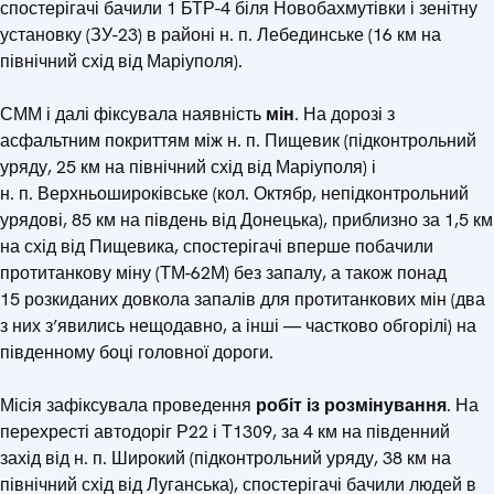
спостерігачі бачили 1 БТР-4 біля Новобахмутівки і зенітну
установку (ЗУ-23) в районі н. п. Лебединське (16 км на
північний схід від Маріуполя).
СММ і далі фіксувала наявність
мін
. На дорозі з
асфальтним покриттям між н. п. Пищевик (підконтрольний
уряду, 25 км на північний схід від Маріуполя) і
н. п. Верхньошироківське (кол. Октябр, непідконтрольний
урядові, 85 км на південь від Донецька), приблизно за 1,5 км
на схід від Пищевика, спостерігачі вперше побачили
протитанкову міну (ТМ-62М) без запалу, а також понад
15 розкиданих довкола запалів для протитанкових мін (два
з них з’явились нещодавно, а інші — частково обгорілі) на
південному боці головної дороги.
Місія зафіксувала проведення
робіт із розмінування
. На
перехресті автодоріг Р22 і Т1309, за 4 км на південний
захід від н. п. Широкий (підконтрольний уряду, 38 км на
північний схід від Луганська), спостерігачі бачили людей в