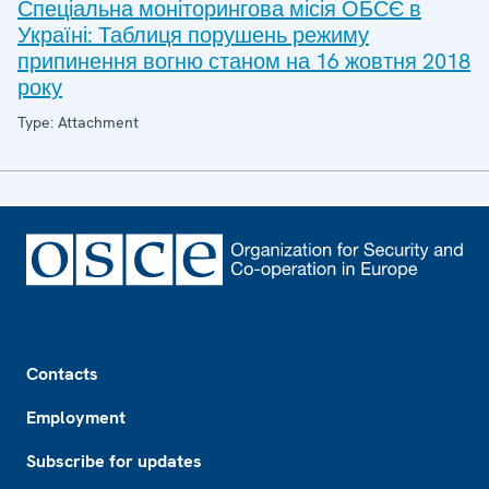
Спеціальна моніторингова місія ОБСЄ в
Україні: Таблиця порушень режиму
припинення вогню станом на 16 жовтня 2018
року
Type: Attachment
Footer
Contacts
Employment
Subscribe for updates