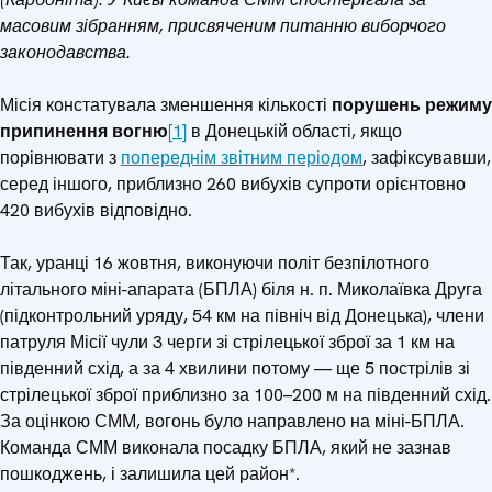
масовим зібранням, присвяченим питанню виборчого
законодавства.
Місія констатувала зменшення кількості
порушень режиму
припинення вогню
[1]
в Донецькій області, якщо
порівнювати з
попереднім звітним періодом
, зафіксувавши,
серед іншого, приблизно 260 вибухів супроти орієнтовно
420 вибухів відповідно.
Так, уранці 16 жовтня, виконуючи політ безпілотного
літального міні-апарата (БПЛА) біля н. п. Миколаївка Друга
(підконтрольний уряду, 54 км на північ від Донецька), члени
патруля Місії чули 3 черги зі стрілецької зброї за 1 км на
південний схід, а за 4 хвилини потому — ще 5 пострілів зі
стрілецької зброї приблизно за 100–200 м на південний схід.
За оцінкою СММ, вогонь було направлено на міні-БПЛА.
Команда СММ виконала посадку БПЛА, який не зазнав
пошкоджень, і залишила цей район*.