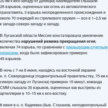
20 км к юго-западу от Донецка) наблюдатели слышали
28 взрывов, оцененных как огонь из автоматического
гранатомета, 3 взрыва неопределенного происхождения и
около 70 очередей из стрелкового оружия — все в 1–2,5 км
к западо-северо-западу и западу.
В Луганской области Миссия констатировала увеличение
количества
нарушений режима прекращения огня
,
включая 74 взрыва, по сравнению с
предыдущим отчетным
периодом
, когда было зафиксировано примерно
45 взрывов.
В ночь с 7 на 8 июня, находясь на восточной окраине
н. п. Северодонецк (подконтрольный правительству, 75 км к
северо-западу от Луганска) примерно 15 минут, команда
СММ слышала 30 взрывов, оцененных как выстрелы из
артиллерии в 10–15 км к юго-востоку.
8 июня в н. п. Кадиевка (быв. Стаханов, неподконтрольный