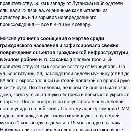
правительству, 50 км к западу от Луганска) наблюдатели
слышали 22 взрыва, оцененные как выстрелы из
артиллерии, и 12 взрывов неопределенного
происхождения — все в 4–10 км к северу.
Миссия
уточняла сообщения о жертве среди
гражданского населения и зафиксировала свежие
повреждения объектов гражданской инфраструктуры
в жилом районе н. п. Саханка
(неподконтрольный
правительству, 24 км к северо-востоку от Мариуполя). На
ул. Конституции, 28, наблюдатели видели мужчину (от 80 до
89 лет) с окровавленной бинтовой повязкой на правой руке
и кисти руки. По его словам, вечером 7 июня он был возле
дома, когда услышал звуки обстрела и попытался укрыться
в гараже. После обстрела он почувствовал боль в левой
ноге и увидел на ней кровь. По этому адресу команда СММ
видела поврежденную южную кирпичную стену летней
кухни в 2 м к западу от дома и в 15 м к западу от гаража.
Наблюдатели также видели следы взрыва и осколочные