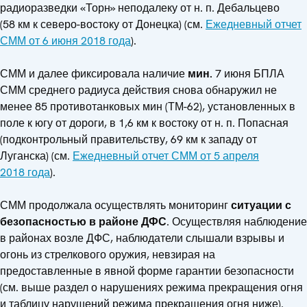
радиоразведки «Торн» неподалеку от н. п. Дебальцево
(58 км к северо-востоку от Донецка) (см.
Ежедневный отчет
СММ от 6 июня 2018 года
).
СММ и далее фиксировала наличие
мин.
7 июня БПЛА
СММ среднего радиуса действия снова обнаружил не
менее 85 противотанковых мин (ТМ-62), установленных в
поле к югу от дороги, в 1,6 км к востоку от н. п. Попасная
(подконтрольный правительству, 69 км к западу от
Луганска) (см.
Ежедневный отчет СММ от 5 апреля
2018 года
).
СММ продолжала осуществлять мониторинг
ситуации с
безопасностью в районе ДФС
. Осуществляя наблюдение
в районах возле ДФС, наблюдатели слышали взрывы и
огонь из стрелкового оружия, невзирая на
предоставленные в явной форме гарантии безопасности
(см. выше раздел о нарушениях режима прекращения огня
и таблицу нарушений режима прекращения огня ниже).