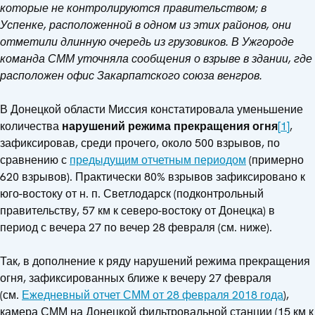
которые не контролируются правительством; в
Успенке, расположенной в одном из этих районов, они
отметили длинную очередь из грузовиков. В Ужгороде
команда СММ уточняла сообщения о взрыве в здании, где
расположен офис Закарпатского союза венгров.
В Донецкой области Миссия констатировала уменьшение
количества
нарушений режима прекращения огня
[1]
,
зафиксировав, среди прочего, около 500 взрывов, по
сравнению с
предыдущим отчетным периодом
(примерно
620 взрывов). Практически 80% взрывов зафиксировано к
юго-востоку от н. п. Светлодарск (подконтрольный
правительству, 57 км к северо-востоку от Донецка) в
период с вечера 27 по вечер 28 февраля (см. ниже).
Так, в дополнение к ряду нарушений режима прекращения
огня, зафиксированных ближе к вечеру 27 февраля
(см.
Ежедневный отчет СММ от 28 февраля 2018 года
),
камера СММ на Донецкой фильтровальной станции (15 км к