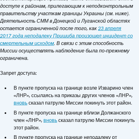
доступе к районам, прилегающим к неподконтрольным
правительству участкам границы Украины (см. ниже).
Деятельность СММ в Донецкой и Луганской областях
остается ограниченной после того, как
23 апреля
2017 года неподалеку Пришиба произошел инцидент со
смертельным исходом
. В связи с этим способность
Миссии осуществлять наблюдение была по‑прежнему
ограничена.
Запрет доступа:
В пункте пропуска на границе возле Изварино член
«ЛНР», ссылаясь на приказы других членов «ЛНР»,
вновь
сказал патрулю Миссии покинуть этот район.
В пункте пропуска на границе вблизи Должанского
член «ЛНР»,
вновь
сказал патрулю Миссии покинуть
этот район.
В пункте пропуска на границе неподалеку от