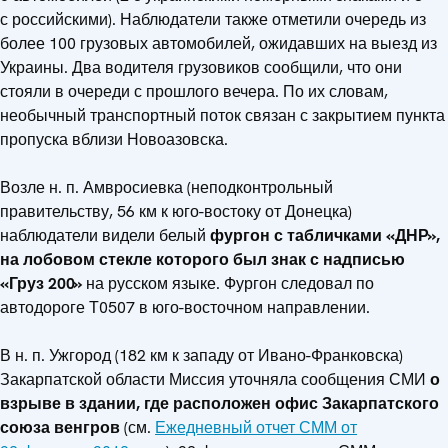
с российскими). Наблюдатели также отметили очередь из
более 100 грузовых автомобилей, ожидавших на выезд из
Украины. Два водителя грузовиков сообщили, что они
стояли в очереди с прошлого вечера. По их словам,
необычный транспортный поток связан с закрытием пункта
пропуска вблизи Новоазовска.
Возле н. п. Амвросиевка (неподконтрольный
правительству, 56 км к юго-востоку от Донецка)
наблюдатели видели белый
фургон с табличками «ДНР»,
на лобовом стекле которого был знак с надписью
«Груз 200»
на русском языке. Фургон следовал по
автодороге Т0507 в юго-восточном направлении.
В н. п. Ужгород (182 км к западу от Ивано-Франковска)
Закарпатской области Миссия уточняла сообщения СМИ
о
взрыве в
здании, где расположен офис Закарпатского
союза венгров
(см.
Ежедневный отчет СММ от