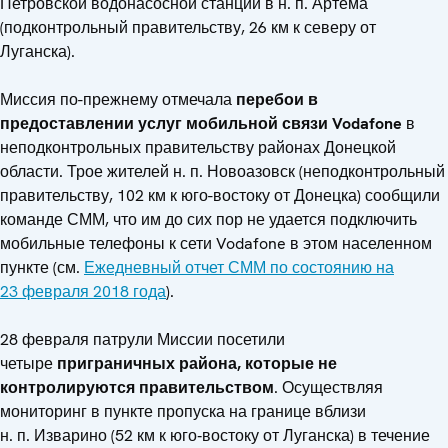
Петровской водонасосной станции в н. п. Артема
(подконтрольный правительству, 26 км к северу от
Луганска).
Миссия по-прежнему отмечала
перебои в
предоставлении услуг мобильной связи Vodafone
в
неподконтрольных правительству районах Донецкой
области. Трое жителей н. п. Новоазовск (неподконтрольный
правительству, 102 км к юго-востоку от Донецка) сообщили
команде СММ, что им до сих пор не удается подключить
мобильные телефоны к сети Vodafone в этом населенном
пункте (см.
Ежедневный отчет СММ по состоянию на
23 февраля 2018 года
).
28 февраля патрули Миссии посетили
четыре
приграничных района, которые не
контролируются правительством
. Осуществляя
мониторинг в пункте пропуска на границе вблизи
н. п. Изварино (52 км к юго‑востоку от Луганска) в течение