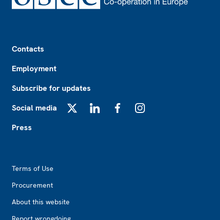
Footer
Contacts
Employment
Subscribe for updates
Social media
X
LinkedIn
Facebook
Instagram
Press
Footer2
Terms of Use
Procurement
About this website
Report wrongdoing