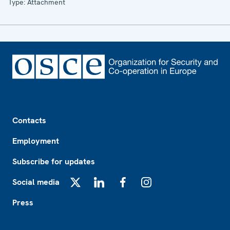
Type: Attachment
Footer
Contacts
Employment
Subscribe for updates
Social media
X
LinkedIn
Facebook
Instagram
Press