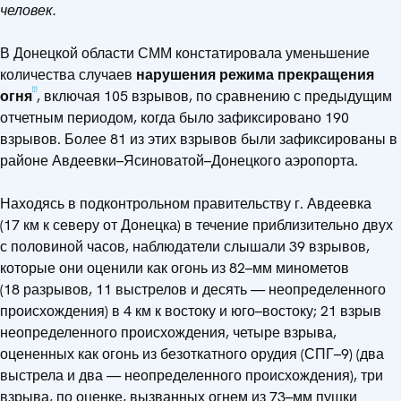
человек.
В Донецкой области СММ констатировала уменьшение
количества случаев
нарушения режима прекращения
[1]
огня
, включая 105 взрывов, по сравнению с предыдущим
отчетным периодом, когда было зафиксировано 190
взрывов. Более 81 из этих взрывов были зафиксированы в
районе Авдеевки–Ясиноватой–Донецкого аэропорта.
Находясь в подконтрольном правительству г. Авдеевка
(17 км к северу от Донецка) в течение приблизительно двух
с половиной часов, наблюдатели слышали 39 взрывов,
которые они оценили как огонь из 82–мм минометов
(18 разрывов, 11 выстрелов и десять — неопределенного
происхождения) в 4 км к востоку и юго–востоку; 21 взрыв
неопределенного происхождения, четыре взрыва,
оцененных как огонь из безоткатного орудия (СПГ–9) (два
выстрела и два — неопределенного происхождения), три
взрыва, по оценке, вызванных огнем из 73–мм пушки