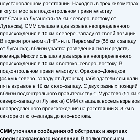
неустановленном расстоянии. Находясь в трех километрах
к югу от моста в подконтрольном правительству
пгт Станица Луганская (16 км к северо–востоку от
Луганска), СММ слышала два взрыва неопределенного
происхождения в 10 км к северо–западу от своей позиции.
В подконтрольном «ЛНР» н. п. Первомайск (58 км к западу
от Луганска), вблизи участка разведения сил и средств,
команда Миссии слышала два взрыва неопределенного
происхождения в 10 км к востоко–северо–востоку. В
подконтрольном правительству с. Орехово–Донецкое
(44 км к северо–западу от Луганска) наблюдатели слышали
пять взрывов в 10 км к юго–западу. С двух разных позиций
вблизи подконтрольного правительству с. Муратово (51 км к
северо–западу от Луганска) СММ слышала восемь взрывов
неопределенного происхождения на расстоянии 3–8 км в
секторе от юго–запада до юго–востока.
СММ уточняла сообщения об обстрелах и жертвах
среди гражданского населения.
В подконтрольном