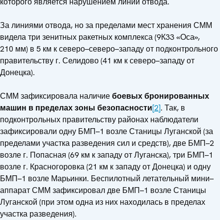
которого является нарушением линий отвода.
За линиями отвода, но за пределами мест хранения СММ
видела три зенитных ракетных комплекса (9К33 «Оса»,
210 мм) в 5 км к северо–северо–западу от подконтрольного
правительству г. Селидово (41 км к северо–западу от
Донецка).
СММ зафиксировала наличие
боевых бронированных
машин в пределах зоны безопасности
[2]
. Так, в
подконтрольных правительству районах наблюдатели
зафиксировали одну БМП–1 возле Станицы Луганской (за
пределами участка разведения сил и средств), две БМП–2
возле г. Попасная (69 км к западу от Луганска), три БМП–1
возле г. Красногоровка (21 км к западу от Донецка) и одну
БМП–1 возле Марьинки. Беспилотный летательный мини–
аппарат СММ зафиксировал две БМП–1 возле Станицы
Луганской (при этом одна из них находилась в пределах
участка разведения).