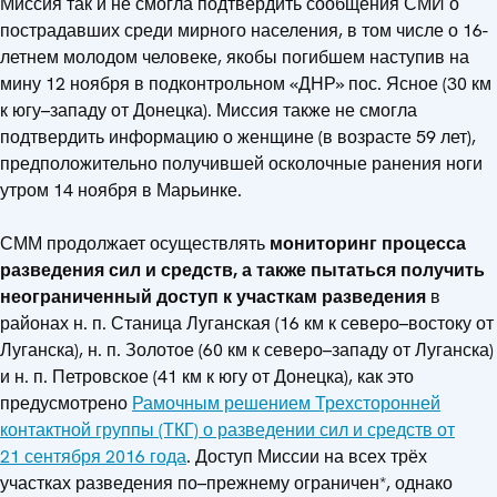
Миссия так и не смогла подтвердить сообщения СМИ о
пострадавших среди мирного населения, в том числе о 16-
летнем молодом человеке, якобы погибшем наступив на
мину 12 ноября в подконтрольном «ДНР» пос. Ясное (30 км
к югу–западу от Донецка). Миссия также не смогла
подтвердить информацию о женщине (в возрасте 59 лет),
предположительно получившей осколочные ранения ноги
утром 14 ноября в Марьинке.
СММ продолжает осуществлять
мониторинг процесса
разведения сил и средств, а также пытаться получить
неограниченный доступ к участкам разведения
в
районах н. п. Станица Луганская (16 км к северо–востоку от
Луганска), н. п. Золотое (60 км к северо–западу от Луганска)
и н. п. Петровское (41 км к югу от Донецка), как это
предусмотрено
Рамочным решением Трехсторонней
контактной группы (ТКГ) о разведении сил и средств от
21 сентября 2016 года
. Доступ Миссии на всех трёх
участках разведения по–прежнему ограничен*, однако