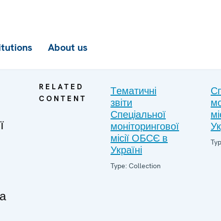
itutions
About us
RELATED
Tематичні
С
CONTENT
звіти
мо
Спеціальної
мі
ї
моніторингової
Ук
місії ОБСЄ в
Typ
Україні
Type: Collection
а