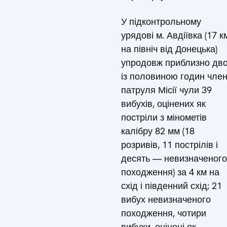
У підконтрольному
урядові м. Авдіївка (17 к
на північ від Донецька)
упродовж приблизно дв
із половиною годин чле
патруля Місії чули 39
вибухів, оцінених як
постріли з мінометів
калібру 82 мм (18
розривів, 11 пострілів і
десять — невизначеного
походження) за 4 км на
схід і південний схід; 21
вибух невизначеного
походження, чотири
вибухи, оцінені як