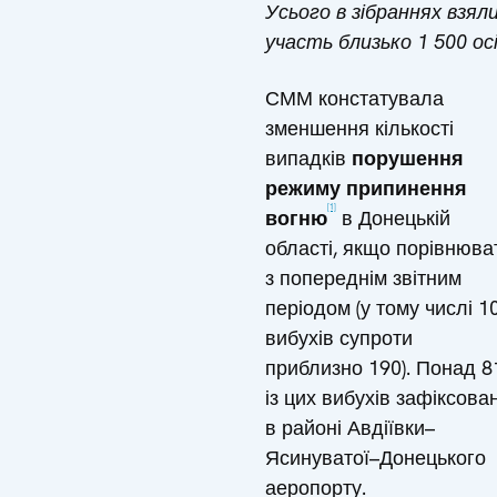
Усього в зібраннях взял
участь близько 1 500 осі
СММ констатувала
зменшення кількості
випадків
порушення
режиму припинення
[1]
вогню
в Донецькій
області, якщо порівнюва
з попереднім звітним
періодом (у тому числі 1
вибухів супроти
приблизно 190). Понад 8
із цих вибухів зафіксова
в районі Авдіївки–
Ясинуватої–Донецького
аеропорту.