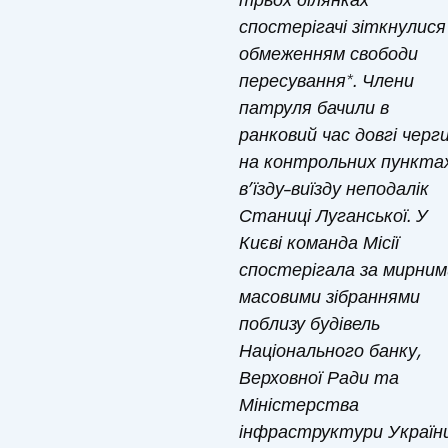
спостерігачі зіткнулися
обмеженням свободи
пересування*. Члени
патруля бачили в
ранковий час довгі черг
на контрольних пункта
в’їзду–виїзду неподалік
Станиці Луганської.
У
Києві команда Місії
спостерігала за мирним
масовими зібраннями
поблизу будівель
Національного банку,
Верховної Ради та
Міністерства
інфраструктури України