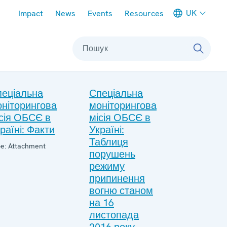
Meta navigation
UK
Impact
News
Events
Resources
Пошук
пеціальна
Спеціальна
ніторингова
моніторингова
сія ОБСЄ в
місія ОБСЄ в
раїні: Факти
Україні:
Таблиця
e: Attachment
порушень
режиму
припинення
вогню станом
на 16
листопада