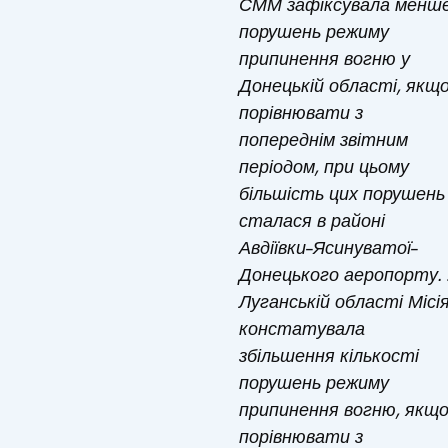
СММ зафіксувала менш
порушень режиму
припинення вогню у
Донецькій області, якщ
порівнювати з
попереднім звітним
періодом, при цьому
більшість цих порушень
сталася в районі
Авдіївки–Ясинуватої–
Донецького аеропорту.
Луганській області Місі
констатувала
збільшення кількості
порушень режиму
припинення вогню, якщ
порівнювати з