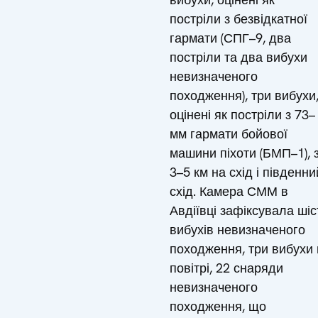
постріли з безвідкатної
гармати (СПГ–9, два
постріли та два вибухи
невизначеного
походження), три вибухи
оцінені як постріли з 73–
мм гармати бойової
машини піхоти (БМП–1), 
3–5 км на схід і південни
схід. Камера СММ в
Авдіївці зафіксувала шіс
вибухів невизначеного
походження, три вибухи 
повітрі, 22 снаряди
невизначеного
походження, що