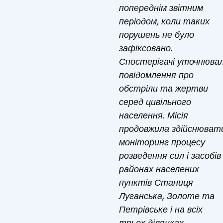
попереднім звітним
періодом, коли таких
порушень не було
зафіксовано.
Спостерігачі уточнюва
повідомлення про
обстріли та жертви
серед цивільного
населення. Місія
продовжила здійснюват
моніторинг процесу
розведення сил і засобів
районах населених
пунктів Станиця
Луганська, Золоте та
Петрівське і на всіх
трьох ділянках