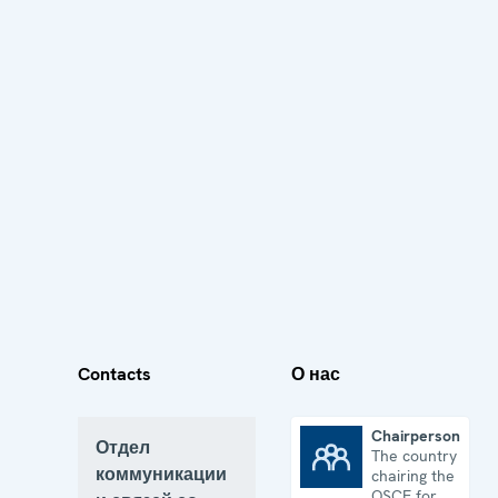
Contacts
О нас
Chairpersonship
Отдел
The country
Chairpersonship
коммуникации
chairing the
OSCE for