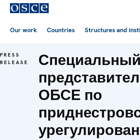
Our work
Countries
Structures and inst
Специальны
PRESS
RELEASE
представите
ОБСЕ по
приднестров
урегулирова