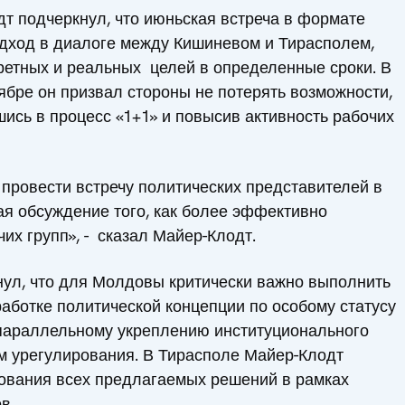
дт подчеркнул, что июньская встреча в формате
одход в диалоге между Кишиневом и Тирасполем,
ретных и реальных целей в определенные сроки. В
тябре он призвал стороны не потерять возможности,
ись в процесс «1+1» и повысив активность рабочих
 провести встречу политических представителей в
ая обсуждение того, как более эффективно
чих групп», - сказал Майер-Клодт.
ул, что для Молдовы критически важно выполнить
работке политической концепции по особому статусу
 параллельному укреплению институционального
м урегулирования. В Тирасполе Майер-Клодт
ования всех предлагаемых решений в рамках
в.