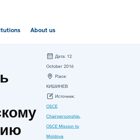
itutions
About us
й
Дата:
12
October 2016
ль
Place:
КИШИНЕВ
Источник:
скому
OSCE
Chairpersonship
,
нию
OSCE Mission to
Moldova