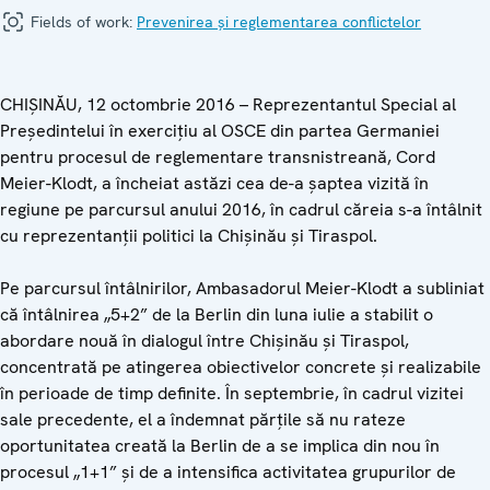
Fields of work:
Prevenirea și reglementarea conflictelor
CHIȘINĂU, 12 octombrie 2016 – Reprezentantul Special al
Președintelui în exercițiu al OSCE din partea Germaniei
pentru procesul de reglementare transnistreană, Cord
Meier-Klodt, a încheiat astăzi cea de-a șaptea vizită în
regiune pe parcursul anului 2016, în cadrul căreia s-a întâlnit
cu reprezentanții politici la Chișinău și Tiraspol.
Pe parcursul întâlnirilor, Ambasadorul Meier-Klodt a subliniat
că întâlnirea „5+2” de la Berlin din luna iulie a stabilit o
abordare nouă în dialogul între Chișinău și Tiraspol,
concentrată pe atingerea obiectivelor concrete și realizabile
în perioade de timp definite. În septembrie, în cadrul vizitei
sale precedente, el a îndemnat părțile să nu rateze
oportunitatea creată la Berlin de a se implica din nou în
procesul „1+1” și de a intensifica activitatea grupurilor de