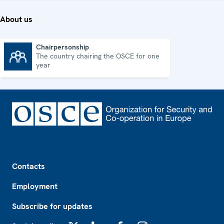
About us
Chairpersonship
The country chairing the OSCE for one
Chairpersonship
year
Footer
Contacts
Employment
Subscribe for updates