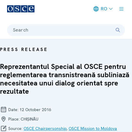
RO
Meta navigation
Search
PRESS RELEASE
Reprezentantul Special al OSCE pentru
reglementarea transnistreană subliniază
necesitatea unui dialog orientat spre
rezultate
Date:
12 October 2016
Place:
CHIȘINĂU
Source:
OSCE Chairpersonship
,
OSCE Mission to Moldova