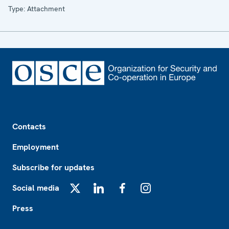
Type: Attachment
Footer
Contacts
Employment
Subscribe for updates
Social media
X
LinkedIn
Facebook
Instagram
Press