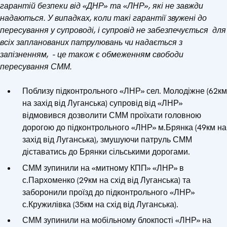
гарантій безпеки від «ДНР» та «ЛНР», які не завжди
надаються. У випадках, коли такі гарантії звужені до
пересування у супроводі, і супровід не забезпечується для
всіх запланованих патрулювань чи надається з
запізненням, - це також є обмеженням свободи
пересування СММ.
Поблизу підконтрольного «ЛНР» сел. Молодіжне (62км
на захід від Луганська) супровід від «ЛНР»
відмовився дозволити СММ проїхати головною
дорогою до підконтрольного «ЛНР» м.Брянка (49км на
захід від Луганська), змушуючи патруль СММ
діставатись до Брянки сільськими дорогами.
СММ зупинили на «митному КПП» «ЛНР» в
с.Пархоменко (29км на схід від Луганська) та
заборонили проїзд до підконтрольного «ЛНР»
с.Кружилівка (35км на схід від Луганська).
СММ зупинили на мобільному блокпості «ЛНР» на