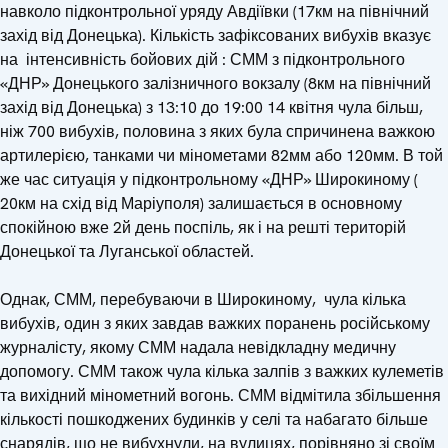
навколо підконтрольної уряду Авдіївки (17км на північний
захід від Донецька). Кількість зафіксованих вибухів вказує
на інтенсивність бойових дій : СММ з підконтрольного
«ДНР» Донецького залізничного вокзалу (8км на північний
захід від Донецька) з 13:10 до 19:00 14 квітня чула більш,
ніж 700 вибухів, половина з яких була спричинена важкою
артилерією, танками чи мінометами 82мм або 120мм. В той
же час ситуація у підконтрольному «ДНР» Широкиному (
20км на схід від Маріуполя) залишається в основному
спокійною вже 2й день поспіль, як і на решті територій
Донецької та Луганської областей.
Однак, СММ, перебуваючи в Широкиному, чула кілька
вибухів, один з яких завдав важких поранень російському
журналісту, якому СММ надала невідкладну медичну
допомогу. СММ також чула кілька залпів з важких кулеметів
та вихідний мінометний вогонь. СММ відмітила збільшення
кількості пошкоджених будинків у селі та набагато більше
снарядів, що не вибухнули, на вулицях, порівняно зі своїм