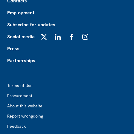
Contacts
Employment
Subscribe for updates
Social media
X
LinkedIn
Facebook
Instagram
Press
Partnerships
Footer2
Terms of Use
Procurement
About this website
Report wrongdoing
Feedback