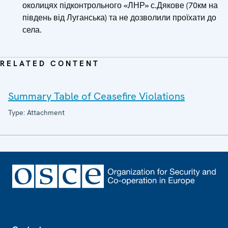
околицях підконтрольного «ЛНР» с.Дякове (70км на
південь від Луганська) та не дозволили проїхати до
села.
RELATED CONTENT
Summary Table of Ceasefire Violations
Type: Attachment
Footer