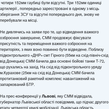
чотири 152мм гаубиці були відсутні. Три 152мм одиниці
артилерії , попередньо зареєстровані в одному з місць
зберігання ЗСУ та відсутні попереднього дня, знову не
перебували на місці.
Не дивлячись на заяви про те, що відведення важкого
озброєння завершене, СММ продовжує фіксувати
присутність та переміщення важкого озброєння на
територіях, з яких воно повинно бути відведене. Поблизу
підконтрольного «ДНР» смт Гірного (55км на схід-північ-схід
від Донецька) СММ бачила два основні бойові танки Т-72,
що рухались на захід. На схід від підконтрольного уряду
м.Курахове (25км на схід від Донецька) СММ бачила
протитанковий ракетний комплекс навантажений на
запаркований БТР.
На прес-конференції у
Львові
, яку СММ відвідала,
губернатор Львівської області повідомив, що підчас другого
етапу четвертої хвилі мобілізації Львівська область