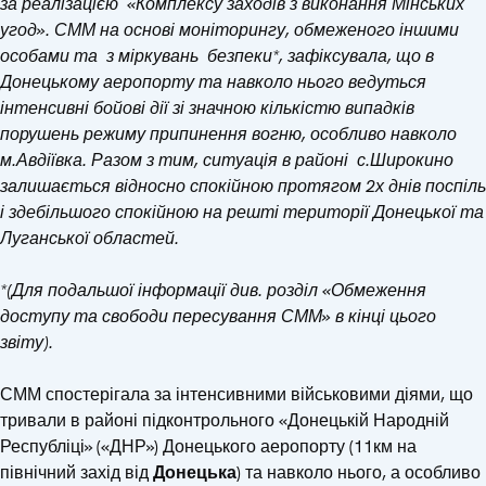
за реалізацією «Комплексу заходів з виконання Мінських
угод»
.
СММ на основі моніторингу, обмеженого
іншими
особами
та
з
міркуван
ь
безпеки*
, зафіксувала, що в
Донецькому аеропорту та навколо нього ведуться
інтенсивні бойові дії зі значною кількістю випадків
порушень режиму припинення вогню, особливо навколо
м.Авдіївка. Разом з тим, ситуація в районі с.Широкино
залишається відносно спокійною протягом 2х днів поспіль
і здебільшого спокійною на решті території Донецької та
Луганської областей.
*(Для подальшої інформації див. розділ «Обмеження
доступу та свободи пересування СММ» в кінці цього
звіту).
СММ спостерігала за інтенсивними військовими діями, що
тривали в районі підконтрольного «Донецькій Народній
Республіці» («ДНР») Донецького аеропорту (11км на
північний захід від
Донецька
) та навколо нього, а особливо