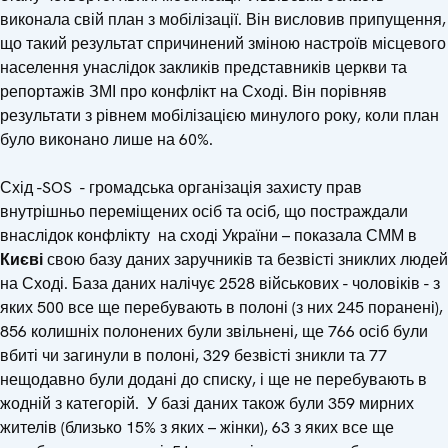
виконала свій план з мобілізації. Він висловив припущення,
що такий результат спричинений зміною настроїв місцевого
населення унаслідок закликів представників церкви та
репортажів ЗМІ про конфлікт на Сході. Він порівняв
результати з рівнем мобілізацією минулого року, коли план
було виконано лише на 60%.
Схід -SOS - громадська організація захисту прав
внутрішньо переміщених осіб та осіб, що постраждали
внаслідок конфлікту на сході України – показала СММ в
Києві
свою базу даних заручників та безвісті зниклих людей
на Сході. База даних налічує 2528 військових - чоловіків - з
яких 500 все ще перебувають в полоні (з них 245 поранені),
856 колишніх полонених були звільнені, ще 766 осіб були
вбиті чи загинули в полоні, 329 безвісті зникли та 77
нещодавно були додані до списку, і ще не перебувають в
жодній з категорій. У базі даних також були 359 мирних
жителів (близько 15% з яких – жінки), 63 з яких все ще