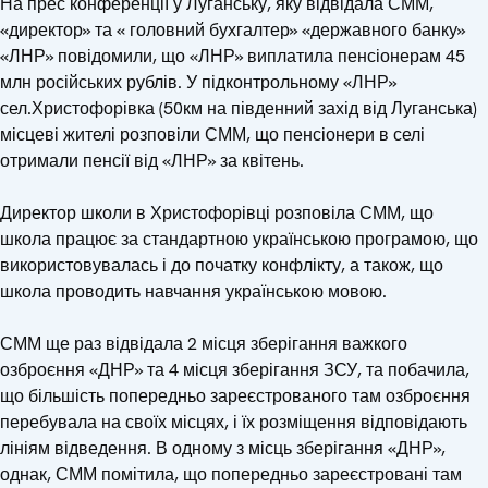
На прес конференції у Луганську, яку відвідала СММ,
«директор» та « головний бухгалтер» «державного банку»
«ЛНР» повідомили, що «ЛНР» виплатила пенсіонерам 45
млн російських рублів. У підконтрольному «ЛНР»
сел.Христофорівка (50км на південний захід від Луганська)
місцеві жителі розповіли СММ, що пенсіонери в селі
отримали пенсії від «ЛНР» за квітень.
Директор школи в Христофорівці розповіла СММ, що
школа працює за стандартною українською програмою, що
використовувалась і до початку конфлікту, а також, що
школа проводить навчання українською мовою.
СММ ще раз відвідала 2 місця зберігання важкого
озброєння «ДНР» та 4 місця зберігання ЗСУ, та побачила,
що більшість попередньо зареєстрованого там озброєння
перебувала на своїх місцях, і їх розміщення відповідають
лініям відведення. В одному з місць зберігання «ДНР»,
однак, СММ помітила, що попередньо зареєстровані там