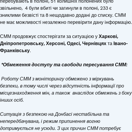
перебувають в полоні, 51 колишніх полонених було
звільнено, 4 були вбиті чи загинули в полоні, 233 є
зниклими безвісті та 8 нещодавно додані до списку. СММ
не має можливості незалежно перевірити дану інформацію.
СММ продовжує спостерігати за ситуацією у
Харкові,
Дніпропетровську, Херсоні, Одесі, Чернівцях
та
Івано-
Франківську
.
*Обмеження доступу та свободи пересування СММ
:
Роботу СММ з моніторингу обмежено з міркувань
безпеки, в тому числі через відсутність інформації про
місцезнаходження мін, а також внаслідок обмежень з боку
інших
осіб
.
Ситуація з безпекою на Донбасі нестабільна та
непередбачувана, і режим припинення вогню
дотримується не усюди. З цих причин СММ потребує