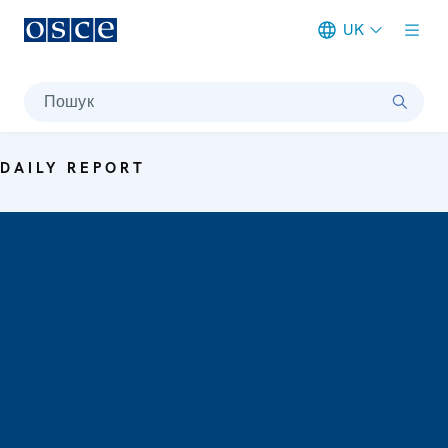
UK
Meta navigation
Пошук
DAILY REPORT