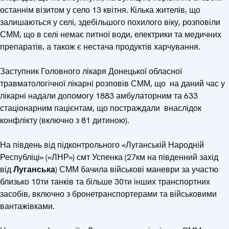
останнім візитом у село 13 квітня. Кілька жителів, що
залишаються у селі, здебільшого похилого віку, розповіли
СММ, що в селі немає питної води, електрики та медичних
препаратів, а також є нестача продуктів харчування.
Заступник Головного лікаря Донецької обласної
травматологічної лікарні розповів СММ, що на даний час у
лікарні надали допомогу 1883 амбулаторним та 633
стаціонарним пацієнтам, що постраждали внаслідок
конфлікту (включно з 81 дитиною).
На південь від підконтрольного «Луганській Народній
Республіці» («ЛНР») смт Успенка (27км на південний захід
від
Луганська
) СММ бачила військові маневри за участю
близько 10ти танків та більше 30ти інших транспортних
засобів, включно з бронетранспортерами та військовими
вантажівками.