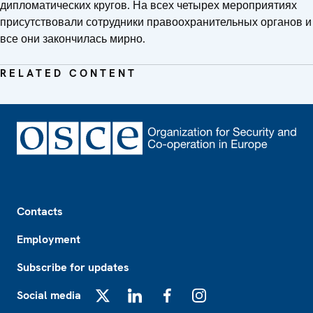
дипломатических кругов. На всех четырех мероприятиях
присутствовали сотрудники правоохранительных органов и
все они закончилась мирно.
RELATED CONTENT
Footer
Contacts
Employment
Subscribe for updates
Social media
X
LinkedIn
Facebook
Instagram