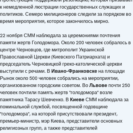
к немедленной люстрации государственных служащих и
политиков. Семеро милиционеров следили за порядком во
время мероприятия, которое закончилось мирно.
22 ноября СММ наблюдала за церемониями почтения
памяти жертв Голодомора. Около 200 человек собралось в
центре Черновцов, где митрополит Украинской
Православной Церкви (Киевского Патриархата) и
председатель Черновицкой греко-католической церкви
выступили с речами. В
Ивано-Франковске
на площади
Рынок около 500 человек собрались на мероприятии,
организованном городским советом. Во
Львове
почти 250
человек почтили память жертв "голодомора" возле
памятника Тарасу Шевченко. В
Киеве
СММ наблюдала за
поминальной службой, посвященной годовщине
"голодомора", на которой присутствовали президент,
премьер-министр, мэр Киева, представители основных
религиозных групп, а также представителей