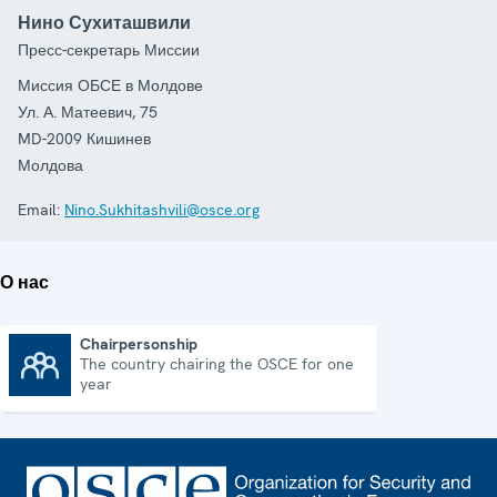
Нино Сухиташвили
Пресс-секретарь Миссии
Миссия ОБСЕ в Молдове
Ул. А. Матеевич, 75
MD-2009
Кишинев
Молдова
Email:
Nino.Sukhitashvili@osce.org
О нас
Chairpersonship
The country chairing the OSCE for one
Chairpersonship
year