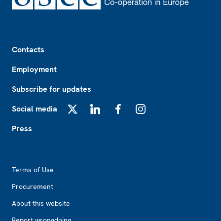
Footer
Contacts
Employment
Subscribe for updates
Social media
X
LinkedIn
Facebook
Instagram
Press
Footer2
Terms of Use
Procurement
About this website
Report wrongdoing