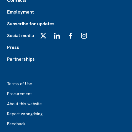
Contacts
Employment
Subscribe for updates
Social media
X
LinkedIn
Facebook
Instagram
Press
Partnerships
Footer2
Terms of Use
Procurement
About this website
Report wrongdoing
Feedback