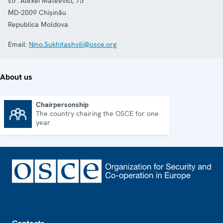
str. Alexei Mateevici, 75
MD-2009
Chișinău
Republica Moldova
Email:
Nino.Sukhitashvili@osce.org
About us
Chairpersonship
The country chairing the OSCE for one
Chairpersonship
year
Footer