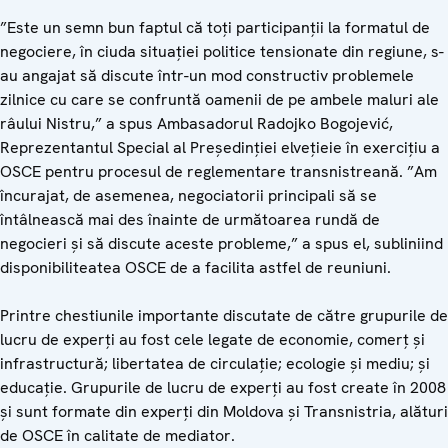
”Este un semn bun faptul că toți participanții la formatul de
negociere, în ciuda situației politice tensionate din regiune, s-
au angajat să discute într-un mod constructiv problemele
zilnice cu care se confruntă oamenii de pe ambele maluri ale
râului Nistru,” a spus Ambasadorul Radojko Bogojević,
Reprezentantul Special al Președinției elvețieie în exercițiu a
OSCE pentru procesul de reglementare transnistreană. ”Am
încurajat, de asemenea, negociatorii principali să se
întâlnească mai des înainte de următoarea rundă de
negocieri și să discute aceste probleme,” a spus el, subliniind
disponibiliteatea OSCE de a facilita astfel de reuniuni.
Printre chestiunile importante discutate de către grupurile de
lucru de experți au fost cele legate de economie, comerț și
infrastructură; libertatea de circulație; ecologie și mediu; și
educație. Grupurile de lucru de experți au fost create în 2008
și sunt formate din experți din Moldova și Transnistria, alături
de OSCE în calitate de mediator.