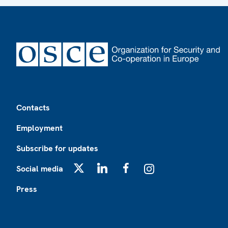
Footer
Contacts
Employment
Subscribe for updates
Social media
X
LinkedIn
Facebook
Instagram
Press
Footer2