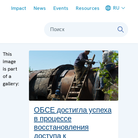
Meta navigation
RU
Impact
News
Events
Resources
Поиск
This
image
is part
of a
gallery:
ОБСЕ достигла успеха
в процессе
восстановления
доступа к