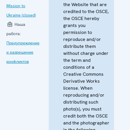
the Website that are
Mission to
credited to the OSCE,
Ukraine (closed)
the OSCE hereby
Наша
grants you
permission to
работа:
reproduce and/or
Предупреждение
distribute them
и разрешение
without charge under
the term and
конфликтов
conditions of a
Creative Commons
Derivative Works
license. When
reproducing and/or
distributing such
photo(s), you must
credit both the OSCE
and the photographer
in the following