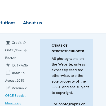
itutions
About us
Credit:
©
Отказ от
ОБСЕ/Клифф
ответственности
Вольпе
All photographs on
the Website, unless
ID:
177636
expressly credited
Дата:
15
otherwise, are the
August 2015
sole property of the
OSCE and are subject
Источник:
to copyright.
OSCE Special
Monitoring
For photographs on