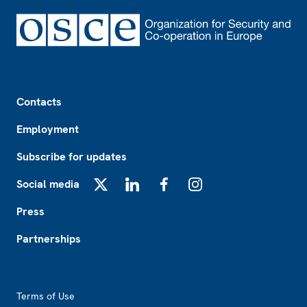
Footer
Contacts
Employment
Subscribe for updates
Social media
X
LinkedIn
Facebook
Instagram
Press
Partnerships
Footer2
Terms of Use