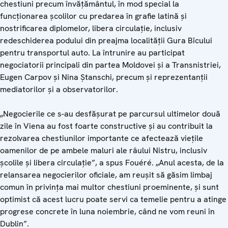
chestiuni precum învăţământul, în mod special la
funcţionarea şcolilor cu predarea în grafie latină şi
nostrificarea diplomelor, libera circulaţie, inclusiv
redeschiderea podului din preajma localităţii Gura Bîcului
pentru transportul auto. La întrunire au participat
negociatorii principali din partea Moldovei şi a Transnistriei,
Eugen Carpov şi Nina Ştanschi, precum şi reprezentanţii
mediatorilor şi a observatorilor.
„Negocierile ce s-au desfăşurat pe parcursul ultimelor două
zile în Viena au fost foarte constructive şi au contribuit la
rezolvarea chestiunilor importante ce afectează vieţile
oamenilor de pe ambele maluri ale râului Nistru, inclusiv
şcolile şi libera circulaţie”, a spus Fouéré. „Anul acesta, de la
relansarea negocierilor oficiale, am reuşit să găsim limbaj
comun în privinţa mai multor chestiuni proeminente, şi sunt
optimist că acest lucru poate servi ca temelie pentru a atinge
progrese concrete în luna noiembrie, când ne vom reuni în
Dublin”.