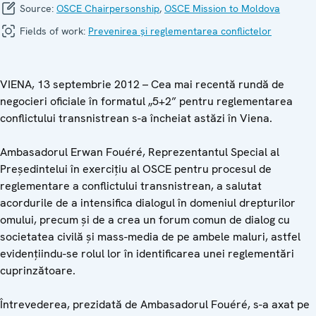
Source:
OSCE Chairpersonship
,
OSCE Mission to Moldova
Fields of work:
Prevenirea și reglementarea conflictelor
VIENA, 13 septembrie 2012 – Cea mai recentă rundă de
negocieri oficiale în formatul „5+2” pentru reglementarea
conflictului transnistrean s-a încheiat astăzi în Viena.
Ambasadorul Erwan Fouéré, Reprezentantul Special al
Preşedintelui în exerciţiu al OSCE pentru procesul de
reglementare a conflictului transnistrean, a salutat
acordurile de a intensifica dialogul în domeniul drepturilor
omului, precum şi de a crea un forum comun de dialog cu
societatea civilă şi mass-media de pe ambele maluri, astfel
evidenţiindu-se rolul lor în identificarea unei reglementări
cuprinzătoare.
Întrevederea, prezidată de Ambasadorul Fouéré, s-a axat pe