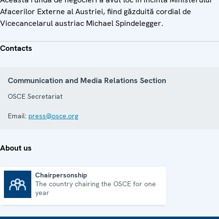
Afacerilor Externe al Austriei, fiind găzduită cordial de
Vicecancelarul austriac Michael Spindelegger.
Contacts
Communication and Media Relations Section
OSCE Secretariat
Email:
press@osce.org
About us
Chairpersonship
The country chairing the OSCE for one
Chairpersonship
year