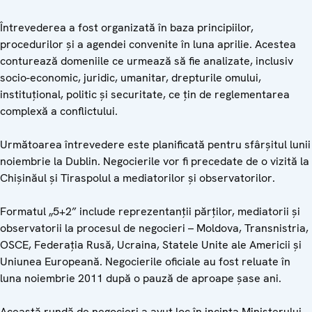
Întrevederea a fost organizată în baza principiilor,
procedurilor şi a agendei convenite în luna aprilie. Acestea
conturează domeniile ce urmează să fie analizate, inclusiv
socio-economic, juridic, umanitar, drepturile omului,
instituţional, politic şi securitate, ce ţin de reglementarea
complexă a conflictului.
Următoarea întrevedere este planificată pentru sfârşitul lunii
noiembrie la Dublin. Negocierile vor fi precedate de o vizită la
Chişinăul şi Tiraspolul a mediatorilor şi observatorilor.
Formatul „5+2” include reprezentanţii părţilor, mediatorii şi
observatorii la procesul de negocieri – Moldova, Transnistria,
OSCE, Federaţia Rusă, Ucraina, Statele Unite ale Americii şi
Uniunea Europeană. Negocierile oficiale au fost reluate în
luna noiembrie 2011 după o pauză de aproape şase ani.
Această rundă de negocieri a avut loc în incinta Ministerului