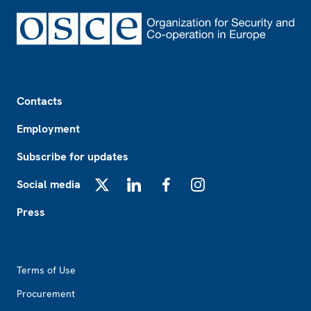
Footer
Contacts
Employment
Subscribe for updates
Social media
X
LinkedIn
Facebook
Instagram
Press
Footer2
Terms of Use
Procurement