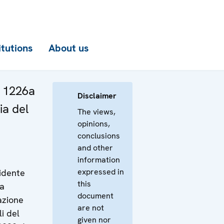
itutions
About us
a 1226a
Disclaimer
ia del
The views,
opinions,
conclusions
and other
information
expressed in
idente
this
la
document
azione
are not
i del
given nor