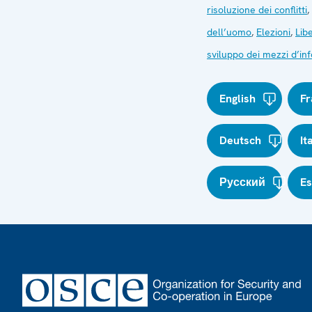
risoluzione dei conflitti
,
dell’uomo
,
Elezioni
,
Lib
sviluppo dei mezzi d’i
English
Fr
Deutsch
It
Русский
E