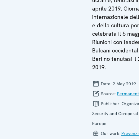
ucraine, tenutasi i
aprile 2019. Giorn
internazionale del
e della cultura po
celebrata il 5 mag
Riunioni con leade
Balcani occidental
Berlino tenutasi il
2019.
Date:
2 May 2019
Source:
Permanent
Publisher:
Organiza
Security and Co-operati
Europe
Our work:
Prevenzi