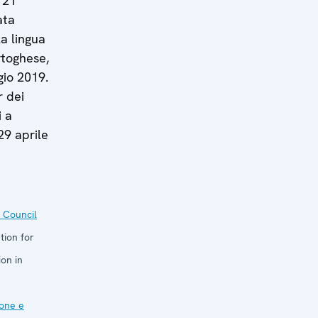
l 21
ata
la lingua
rtoghese,
gio 2019.
r dei
i a
 29 aprile
 Council
tion for
on in
one e