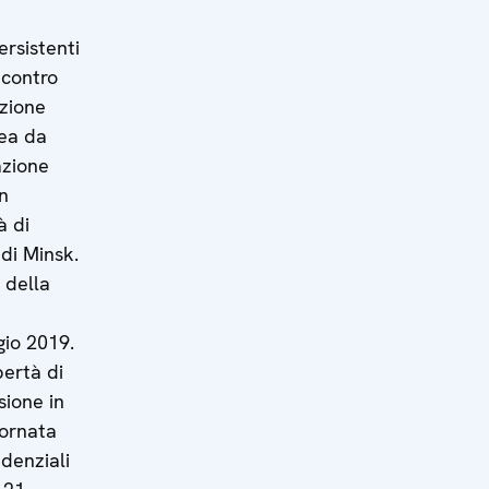
ersistenti
 contro
azione
mea da
azione
in
à di
 di Minsk.
 della
gio 2019.
bertà di
sione in
tornata
idenziali