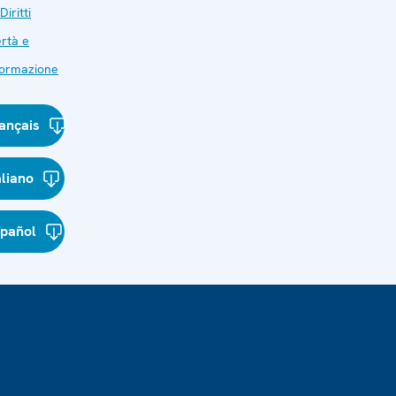
Diritti
ertà e
nformazione
ançais
aliano
spañol