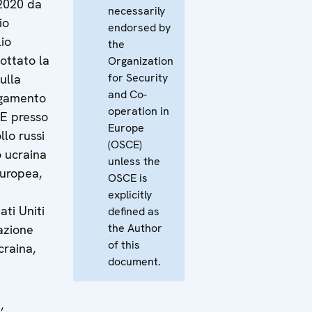
2020 da
necessarily
io
endorsed by
lio
the
ttato la
Organization
for Security
ulla
and Co-
egamento
operation in
CE presso
Europe
llo russi
(OSCE)
o ucraina
unless the
uropea,
OSCE is
explicitly
ati Uniti
defined as
the Author
azione
of this
craina,
document.
,