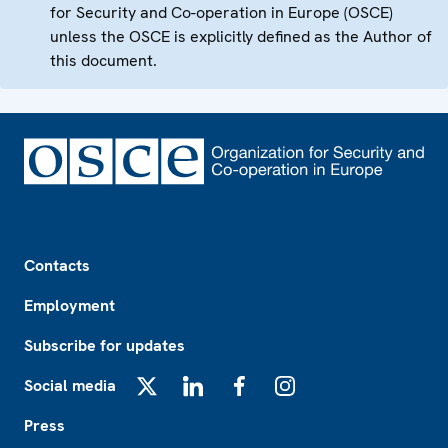
for Security and Co-operation in Europe (OSCE)
unless the OSCE is explicitly defined as the Author of
this document.
Footer
Contacts
Employment
Subscribe for updates
Social media
X
LinkedIn
Facebook
Instagram
Press