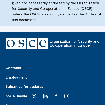
given nor necessarily endorsed by the Organization
for Security and Co-operation in Europe (OSCE)
unless the OSCE is explicitly defined as the Author of
this document.
Footer
Contacts
Employment
Subscribe for updates
Social media
X
LinkedIn
Facebook
Instagram