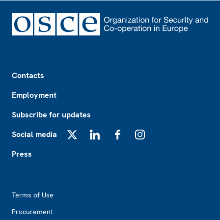
Footer
Contacts
Employment
Subscribe for updates
Social media
X
LinkedIn
Facebook
Instagram
Press
Footer2
Terms of Use
Procurement