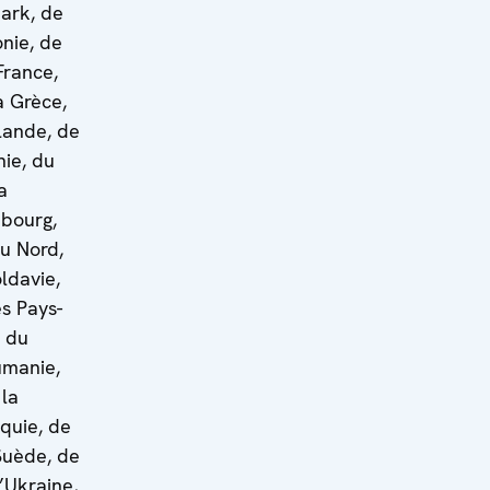
ark, de
onie, de
France,
a Grèce,
slande, de
nie, du
a
mbourg,
u Nord,
ldavie,
s Pays-
, du
umanie,
 la
aquie, de
 Suède, de
’Ukraine,