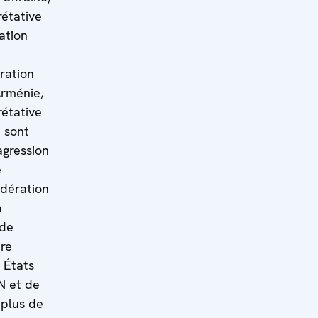
rétative
ation
ration
Arménie,
rétative
e sont
agression
e
édération
a
 de
ire
 États
N et de
 plus de