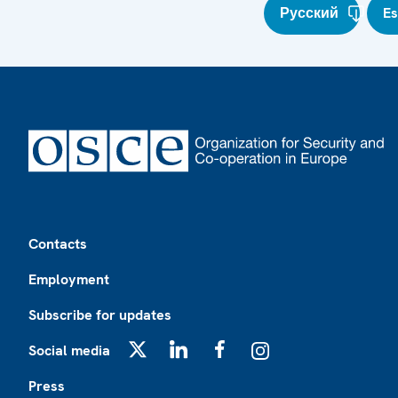
Русский
E
Footer
Contacts
Employment
Subscribe for updates
Social media
X
LinkedIn
Facebook
Instagram
Press