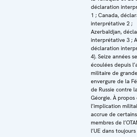
déclaration interp
1 ; Canada, déclar
interprétative 2 ;
Azerbaïdjan, décla
interprétative 3 ; 
déclaration interp
4). Seize années s
écoulées depuis l’
militaire de grand
envergure de la F
de Russie contre l
Géorgie. À propos
l’implication milita
accrue de certains
membres de l’OTA
l’UE dans toujours