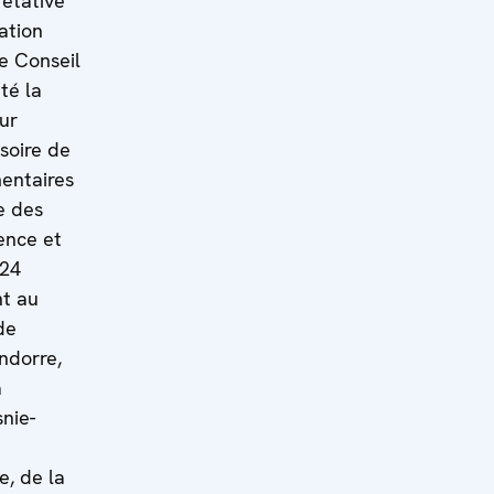
rétative
ation
Le Conseil
té la
ur
isoire de
entaires
e des
ence et
024
nt au
de
Andorre,
a
snie-
e, de la