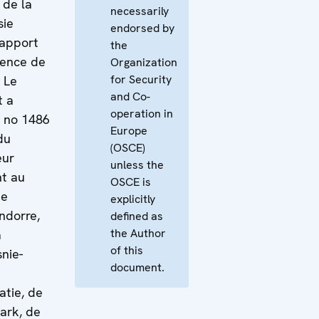
 de la
necessarily
sie
endorsed by
Rapport
the
sence de
Organization
for Security
 Le
and Co-
t a
operation in
n no 1486
Europe
du
(OSCE)
eur
unless the
nt au
OSCE is
de
explicitly
Andorre,
defined as
the Author
a
of this
snie-
document.
atie, de
ark, de