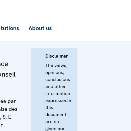
itutions
About us
Disclaimer
nce
The views,
opinions,
nseil
conclusions
and other
information
expressed in
cée par
this
aise des
document
, S. E
are not
n.
given nor