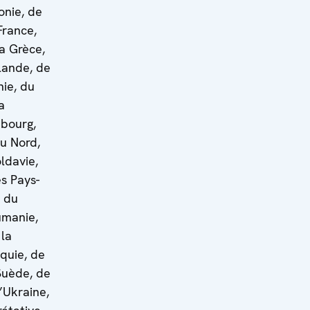
onie, de
France,
la Grèce,
slande, de
nie, du
a
mbourg,
u Nord,
ldavie,
s Pays-
, du
umanie,
 la
aquie, de
 Suède, de
’Ukraine,