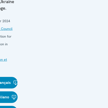
 Ukraine
age.
r 2024
 Council
tion for
on in
on et
ançais
aliano