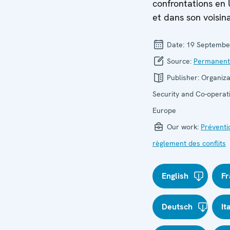
confrontations en
et dans son voisin
Date:
19 Septembe
Source:
Permanent
Publisher:
Organiza
Security and Co-operati
Europe
Our work:
Préventi
règlement des conflits
English
Fr
Deutsch
It