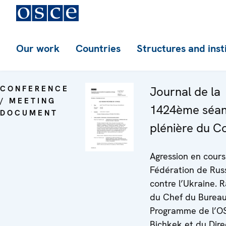
Our work
Countries
Structures and inst
CONFERENCE
Journal de la
/ MEETING
1424ème séa
DOCUMENT
plénière du Co
Agression en cours
Fédération de Rus
contre l’Ukraine. 
du Chef du Burea
Programme de l’O
Bichkek et du Dire