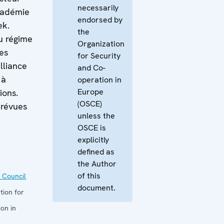
necessarily
Académie
endorsed by
ek.
the
u régime
Organization
ues
for Security
lliance
and Co-
 à
operation in
Europe
ions.
(OSCE)
prévues
unless the
OSCE is
explicitly
defined as
the Author
of this
 Council
document.
tion for
on in