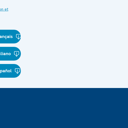
on et
ançais
aliano
spañol