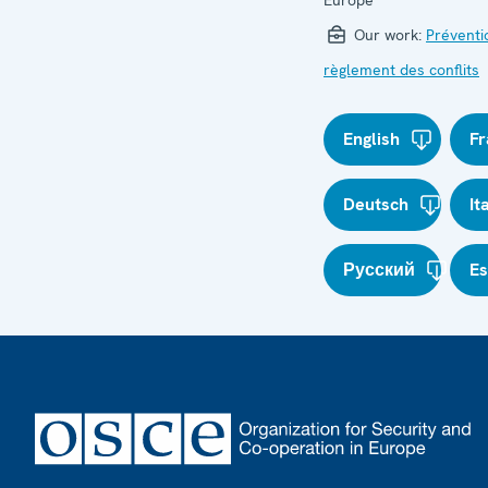
Europe
Our work:
Préventi
règlement des conflits
English
Fr
Deutsch
It
Русский
E