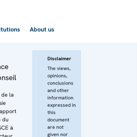
itutions
About us
Disclaimer
nce
The views,
opinions,
nseil
conclusions
and other
 de la
information
sie
expressed in
Rapport
this
u du
document
are not
SCE à
given nor
cteur