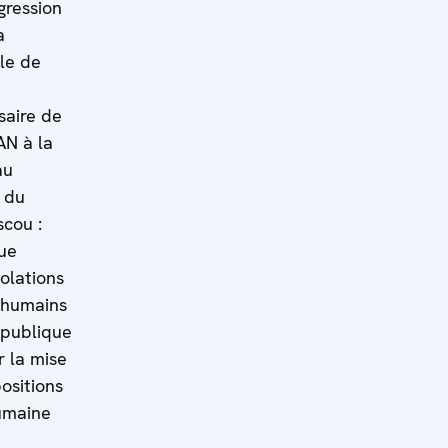
gression
a
le de
saire de
AN à la
au
 du
cou :
ue
iolations
 humains
épublique
r la mise
ositions
umaine