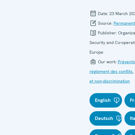
Date:
23 March 20
Source:
Permanent
Publisher:
Organiza
Security and Co-operati
Europe
Our work:
Préventi
règlement des conflits
,
et non-discrimination
English
Fr
Deutsch
It