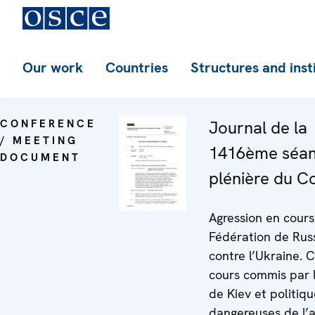
Our work
Countries
Structures and inst
CONFERENCE
Journal de la
/ MEETING
1416ème séa
DOCUMENT
plénière du Co
Agression en cours
Fédération de Rus
contre l’Ukraine. 
cours commis par 
de Kiev et politiq
dangereuses de l’a