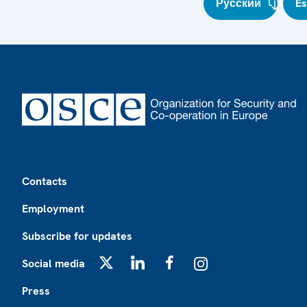
Русский
E
Footer
Contacts
Employment
Subscribe for updates
Social media
X
LinkedIn
Facebook
Instagram
Press