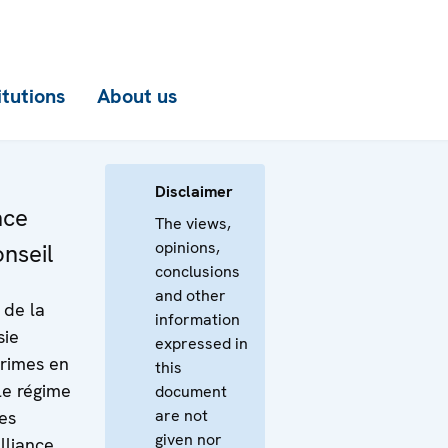
itutions
About us
Disclaimer
nce
The views,
opinions,
nseil
conclusions
and other
 de la
information
sie
expressed in
Crimes en
this
le régime
document
are not
ues
given nor
lliance