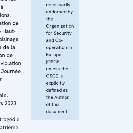
necessarily
 à
endorsed by
ions.
the
ation de
Organization
e Haut-
for Security
oisinage
and Co-
e de la
operation in
Europe
ion de
(OSCE)
 violation
unless the
. Journée
OSCE is
r
explicitly
defined as
ale,
the Author
rs 2023.
of this
document.
 tragédie
uatrième