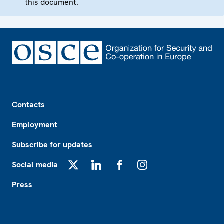
this document.
Footer
Contacts
Employment
Subscribe for updates
Social media
X
LinkedIn
Facebook
Instagram
Press
Footer2