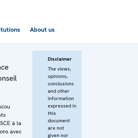
itutions
About us
Disclaimer
nce
The views,
opinions,
onseil
conclusions
and other
information
expressed in
scou
this
ats
document
OSCE à la
are not
ions avec
given nor