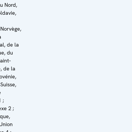
u Nord,
ldavie,
 Norvège,
a
al, de la
e, du
aint-
, de la
ovénie,
Suisse,
e
 ;
xe 2 ;
ique,
-Union