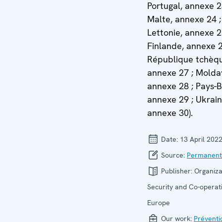
Portugal, annexe 2
Malte, annexe 24 ;
Lettonie, annexe 2
Finlande, annexe 2
République tchèq
annexe 27 ; Moldav
annexe 28 ; Pays-B
annexe 29 ; Ukrain
annexe 30).
Date:
13 April 202
Source:
Permanent
Publisher:
Organiza
Security and Co-operati
Europe
Our work:
Préventi