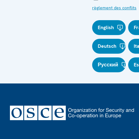
règlement des conflits
English
Fr
Deutsch
It
Русский
E