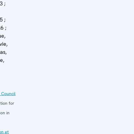
3 ;
5 ;
6 ;
ue,
ie,
as,
e,
2
 Council
tion for
on in
on et