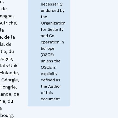
e,
necessarily
 de
endorsed by
emagne,
the
Autriche,
Organization
for Security
la
and Co-
, de la
operation in
da, de
Europe
tie, du
(OSCE)
pagne,
unless the
tats-Unis
OSCE is
Finlande,
explicitly
a Géorgie,
defined as
the Author
 Hongrie,
of this
slande, de
document.
nie, du
a
mbourg,