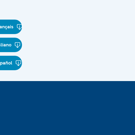
ançais
aliano
spañol