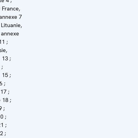
e 4 ;
; France,
 annexe 7
 Lituanie,
, annexe
11 ;
ie,
 13 ;
 ;
15 ;
6 ;
17 ;
 18 ;
 ;
0 ;
1 ;
2 ;