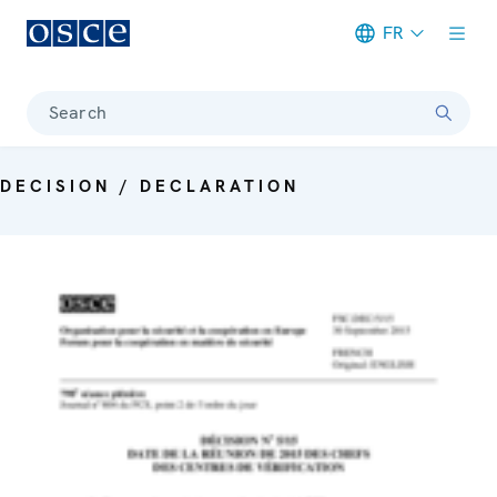
FR
Meta navigation
Search
DECISION / DECLARATION