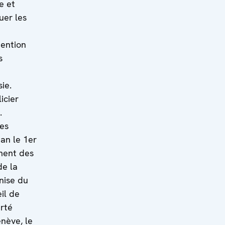
e et
uer les
ention
s
ie.
icier
.
ves
tan le 1er
ment des
de la
nise du
il de
erté
enève, le