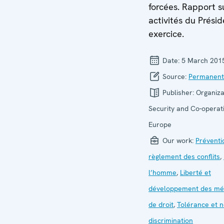
forcées. Rapport s
activités du Prési
exercice.
Date:
5 March 201
Source:
Permanent
Publisher:
Organiza
Security and Co-operati
Europe
Our work:
Préventi
règlement des conflits
,
l’homme
,
Liberté et
développement des mé
de droit
,
Tolérance et n
discrimination