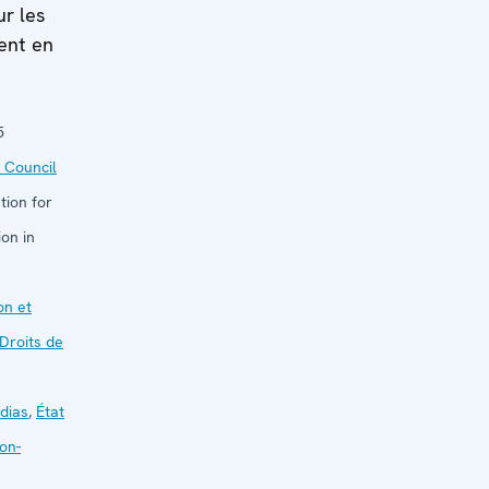
ur les
dent en
5
 Council
tion for
on in
on et
Droits de
dias
,
État
on-