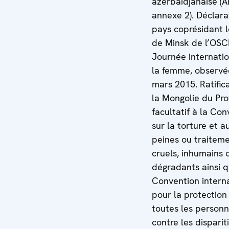
azerbaïdjanaise (A
annexe 2). Déclara
pays coprésidant 
de Minsk de l’OSC
Journée internati
la femme, observé
mars 2015. Ratific
la Mongolie du Pro
facultatif à la Co
sur la torture et a
peines ou traitem
cruels, inhumains 
dégradants ainsi q
Convention intern
pour la protection
toutes les person
contre les disparit