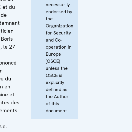
necessarily
E et du
endorsed by
 de
the
ndamnant
Organization
iticien
for Security
 Boris
and Co-
 le 27
operation in
Europe
(OSCE)
rononcé
unless the
en
OSCE is
ce du
explicitly
on en
defined as
aine et
the Author
antes des
of this
gements
document.
ie.