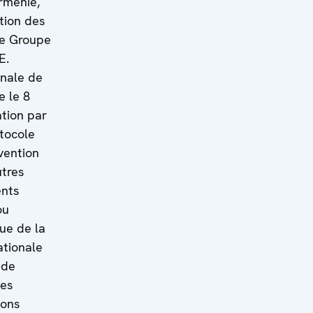
rménie,
tion des
le Groupe
E.
onale de
e le 8
ation par
tocole
nvention
utres
ents
ou
ue de la
ationale
 de
nes
ions