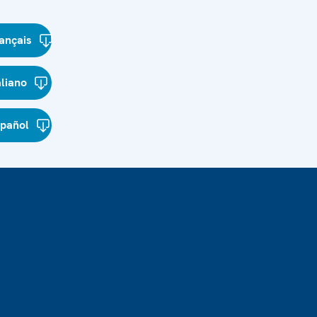
ançais
aliano
spañol