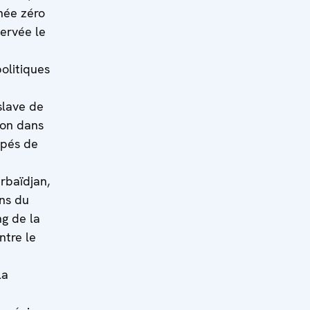
née zéro
servée le
olitiques
slave de
ion dans
upés de
rbaïdjan,
ons du
ng de la
ntre le
la