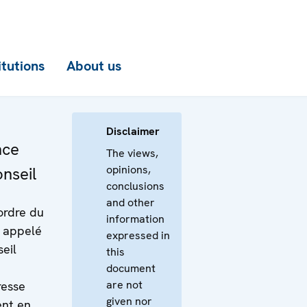
itutions
About us
Disclaimer
nce
The views,
opinions,
nseil
conclusions
and other
ordre du
information
a appelé
expressed in
seil
this
document
are not
esse
given nor
ent en