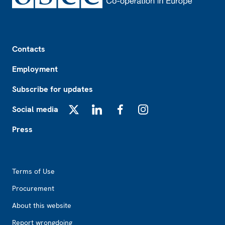
Footer
Contacts
Employment
Subscribe for updates
Social media
X
LinkedIn
Facebook
Instagram
Press
Footer2
Terms of Use
Procurement
About this website
Report wrongdoing