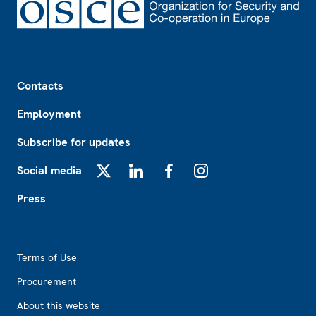
Footer
Contacts
Employment
Subscribe for updates
Social media
X
LinkedIn
Facebook
Instagram
Press
Footer2
Terms of Use
Procurement
About this website