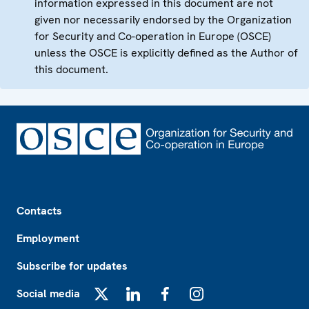
information expressed in this document are not
given nor necessarily endorsed by the Organization
for Security and Co-operation in Europe (OSCE)
unless the OSCE is explicitly defined as the Author of
this document.
Footer
Contacts
Employment
Subscribe for updates
Social media
X
LinkedIn
Facebook
Instagram