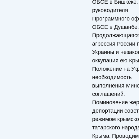
ОБСЕ в Бишкеке.
руководителя
Программного оф
ОБСЕ в Душанбе.
Продолжающаяс
агрессия России 
Украины и незако
оккупация ею Кры
Положение на Ук
необходимость
выполнения Минс
соглашений.
Поминовение жер
депортации сове
режимом крымско
татарского народ
Крыма. Проводи