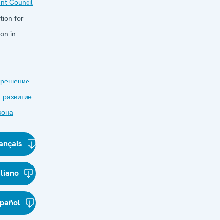
nt Council
tion for
on in
зрешение
 развитие
кона
ançais
aliano
spañol