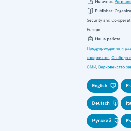
Источник:
Permane
Publisher:
Organiza
Security and Co-operati
Europe
Наша работа:
Предупреждение и ра
конфликтов
,
Свобода и
СМИ
,
Верховенство за
English
Fr
Deutsch
It
Русский
E