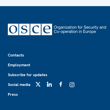
Footer
Contacts
Employment
Subscribe for updates
Social media
X
LinkedIn
Facebook
Instagram
Press